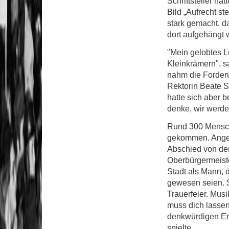
Schriftsteller h
Bild „Aufrecht st
stark gemacht, d
dort aufgehängt 
"Mein gelobtes L
Kleinkrämern", s
nahm die Forder
Rektorin Beate S
hatte sich aber 
denke, wir werden
Rund 300 Mensche
gekommen. Angeh
Abschied von dem
Oberbürgermeist
Stadt als Mann, 
gewesen seien. 
Trauerfeier. Mus
muss dich lasse
denkwürdigen Ere
spielte.