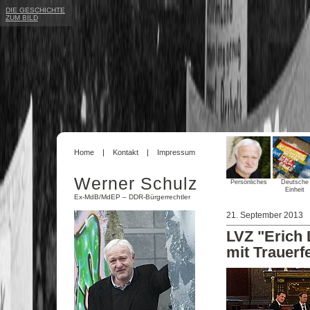
DIE GESCHICHTE
ZUM BILD
Home
Kontakt
Impressum
Werner Schulz
Persönliches
Deutsche
Einheit
Ex-MdB/MdEP – DDR-Bürgerrechtler
21. September 2013
LVZ "Erich 
mit Trauerfe