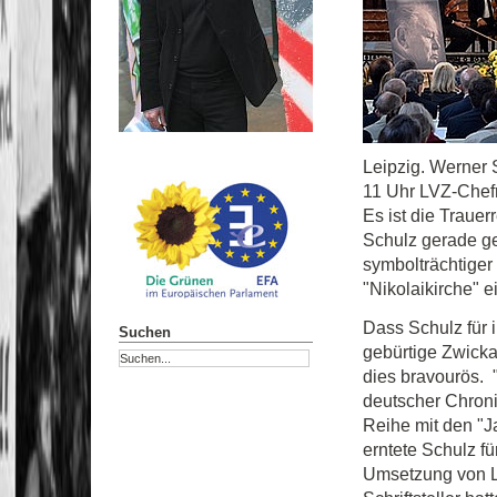
Leipzig. Werner S
11 Uhr LVZ-Chefr
Es ist die Trauer
Schulz gerade geh
symbolträchtiger
"Nikolaikirche" 
Dass Schulz für i
Suchen
gebürtige Zwickau
dies bravourös. "
deutscher Chronis
Reihe mit den "J
erntete Schulz fü
Umsetzung von Lo