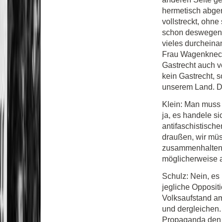
hermetisch abger
vollstreckt, ohn
schon deswegen si
vieles durcheina
Frau Wagenknecht
Gastrecht auch v
kein Gastrecht, 
unserem Land. Da
Klein: Man muss 
ja, es handele s
antifaschistische
draußen, wir müs
zusammenhalten.
möglicherweise au
Schulz: Nein, es
jegliche Oppositi
Volksaufstand am
und dergleichen.
Propaganda den 