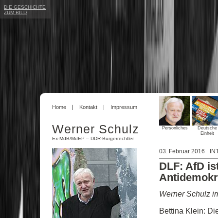
DIE GESCHICHTE
ZUM BILD
Home
Kontakt
Impressum
Werner Schulz
Persönliches
Deutsche
Einheit
Ex-MdB/MdEP – DDR-Bürgerrechtler
03. Februar 2016
IN
DLF: AfD i
Antidemokr
Werner Schulz im
Bettina Klein: Di