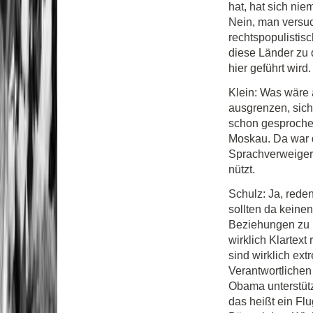
hat, hat sich ni
Nein, man versuc
rechtspopulistis
diese Länder zu d
hier geführt wird.
Klein: Was wäre 
ausgrenzen, sic
schon gesproche
Moskau. Da war 
Sprachverweigeru
nützt.
Schulz: Ja, rede
sollten da keine
Beziehungen zu R
wirklich Klartex
sind wirklich extr
Verantwortlichen 
Obama unterstütze
das heißt ein Fl