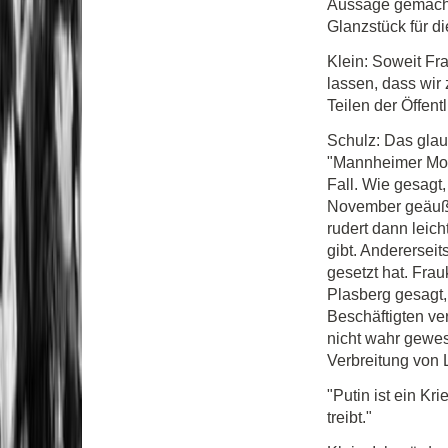
Aussage gemacht 
Glanzstück für d
Klein: Soweit Fr
lassen, dass wir 
Teilen der Öffent
Schulz: Das glau
"Mannheimer Morg
Fall. Wie gesagt
November geäuße
rudert dann leic
gibt. Anderersei
gesetzt hat. Frau
Plasberg gesagt,
Beschäftigten ve
nicht wahr gewese
Verbreitung von 
"Putin ist ein Kr
treibt."