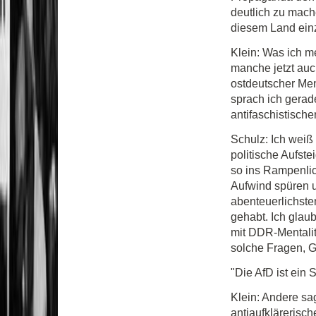
deutlich zu mach
diesem Land einz
Klein: Was ich m
manche jetzt auc
ostdeutscher Men
sprach ich gerad
antifaschistische
Schulz: Ich weiß 
politische Aufste
so ins Rampenlich
Aufwind spüren 
abenteuerlichste
gehabt. Ich glaub
mit DDR-Mentalit
solche Fragen, G
"Die AfD ist ei
Klein: Andere sag
antiaufklärerisch