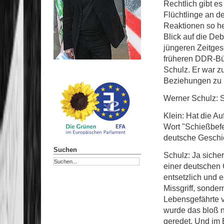
Rechtlich gibt e
Flüchtlinge an 
Reaktionen so he
Blick auf die De
jüngeren Zeitges
früheren DDR-Bür
Schulz. Er war z
Beziehungen zu 
Werner Schulz: 
Klein: Hat die A
Wort "Schießbefe
deutsche Geschi
Suchen
Schulz: Ja sicher
einer deutschen
entsetzlich und 
Missgriff, sondern
Lebensgefährte v
wurde das bloß n
geredet. Und im E