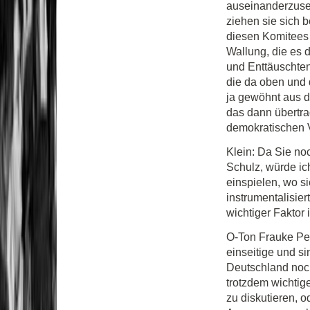
auseinanderzuset
ziehen sie sich b
diesen Komitees 
Wallung, die es 
und Enttäuschten
die da oben und 
ja gewöhnt aus d
das dann übertrag
demokratischen 
Klein: Da Sie no
Schulz, würde ic
einspielen, wo s
instrumentalisier
wichtiger Faktor 
O-Ton Frauke Pet
einseitige und si
Deutschland noch
trotzdem wichtig
zu diskutieren, 