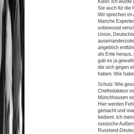
Klein: Ich würde
Sie auch für die
Wir sprechen im 
Manche Experten
unbewusst versc
Union, Deutschla
auseinanderzutrei
angeblich entführ
als Ente heraus, 
gab es ja gewalt
die sich gegen e
haben. Wie habe
Schulz: Wie ges
Chefredakteur vo
Münchhausen ode
Hier werden Feh
gemacht und man
bedient. Ich mein
russische Außenm
Russland-Deutsc