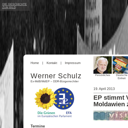
DIE GESCHICHTE
ZUM BILD
Home
Kontakt
Impressum
Werner Schulz
Persönliches
Deutsche
Einheit
Ex-MdB/MdEP – DDR-Bürgerrechtler
19. April 2013
EP stimmt V
Moldawien 
Termine