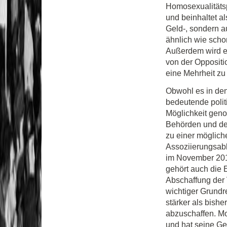
Homosexualitätsp
und beinhaltet a
Geld-, sondern a
ähnlich wie scho
Außerdem wird es
von der Oppositi
eine Mehrheit zu
Obwohl es in de
bedeutende polit
Möglichkeit geno
Behörden und der
zu einer möglic
Assoziierungsabk
im November 201
gehört auch die 
Abschaffung der 
wichtiger Grundr
stärker als bish
abzuschaffen. Mo
und hat seine G