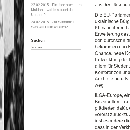
aus der Ukraine
23.02.2015 -
Ein Jahr nach dem
Maidan – wohin steuert die
Die EU-Parlament
Ukraine?
ukrainische Bürge
24.02.2015 -
Zar Wladimir I. –
Was will Putin wirklich?
Klima in ihrem L
Erweiterung des 
den durchschnitt
Suchen
bekommen nun NG
Chance, neue Kon
Entwicklung der 
allem für Studen
Konferenzen und 
Auch die bereits 
weg.
ILGA-Europe, ei
Bisexuellen, Tra
plädierten dafür
vorerst zurückzu
insbesondere die
dass in der Verk