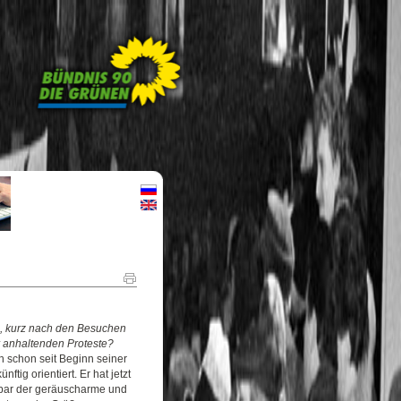
in, kurz nach den Besuchen
 anhaltenden Proteste?
h schon seit Beginn seiner
ftig orientiert. Er hat jetzt
nbar der geräuscharme und