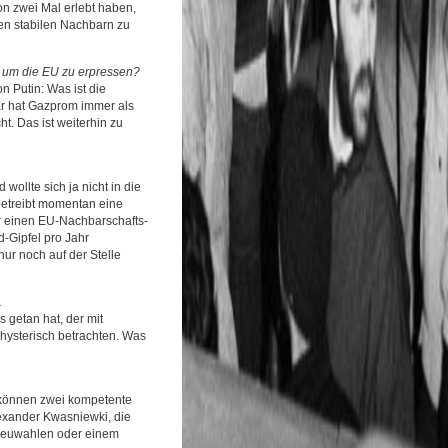
on zwei Mal erlebt haben,
nen stabilen Nachbarn zu
, um die EU zu erpressen?
n Putin: Was ist die
 hat Gazprom immer als
. Das ist weiterhin zu
ollte sich ja nicht in die
betreibt momentan eine
ur einen EU-Nachbarschafts-
d-Gipfel pro Jahr
nur noch auf der Stelle
.
getan hat, der mit
hysterisch betrachten. Was
r können zwei kompetente
lexander Kwasniewki, die
 Neuwahlen oder einem