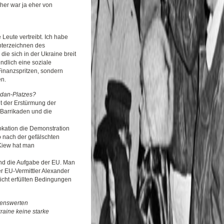
sher war ja eher von
Leute vertreibt. Ich habe
unterzeichnen des
e sich in der Ukraine breit
ndlich eine soziale
Finanzspritzen, sondern
en.
idan-Platzes?
it der Erstürmung der
 Barrikaden und die
okation die Demonstration
 nach der gefälschten
 Kiew hat man
 und die Aufgabe der EU. Man
r EU-Vermittler Alexander
icht erfüllten Bedingungen
nnenswerten
raine keine starke