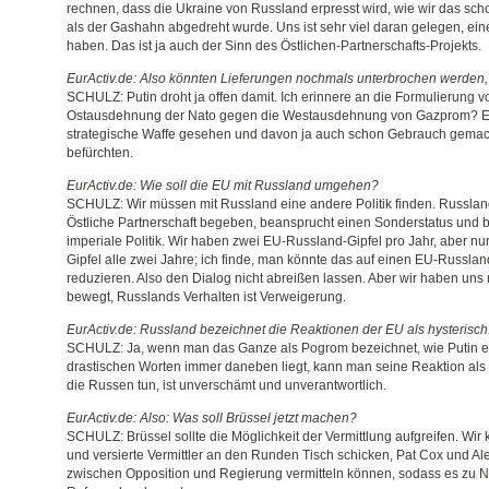
rechnen, dass die Ukraine von Russland erpresst wird, wie wir das sch
als der Gashahn abgedreht wurde. Uns ist sehr viel daran gelegen, ei
haben. Das ist ja auch der Sinn des Östlichen-Partnerschafts-Projekts.
EurActiv.de: Also könnten Lieferungen nochmals unterbrochen werden
SCHULZ: Putin droht ja offen damit. Ich erinnere an die Formulierung vo
Ostausdehnung der Nato gegen die Westausdehnung von Gazprom? Er
strategische Waffe gesehen und davon ja auch schon Gebrauch gemacht
befürchten.
EurActiv.de: Wie soll die EU mit Russland umgehen?
SCHULZ: Wir müssen mit Russland eine andere Politik finden. Russland w
Östliche Partnerschaft begeben, beansprucht einen Sonderstatus und 
imperiale Politik. Wir haben zwei EU-Russland-Gipfel pro Jahr, aber n
Gipfel alle zwei Jahre; ich finde, man könnte das auf einen EU-Russlan
reduzieren. Also den Dialog nicht abreißen lassen. Aber wir haben uns 
bewegt, Russlands Verhalten ist Verweigerung.
EurActiv.de: Russland bezeichnet die Reaktionen der EU als hysterisch
SCHULZ: Ja, wenn man das Ganze als Pogrom bezeichnet, wie Putin es 
drastischen Worten immer daneben liegt, kann man seine Reaktion als 
die Russen tun, ist unverschämt und unverantwortlich.
EurActiv.de: Also: Was soll Brüssel jetzt machen?
SCHULZ: Brüssel sollte die Möglichkeit der Vermittlung aufgreifen. Wi
und versierte Vermittler an den Runden Tisch schicken, Pat Cox und A
zwischen Opposition und Regierung vermitteln können, sodass es zu