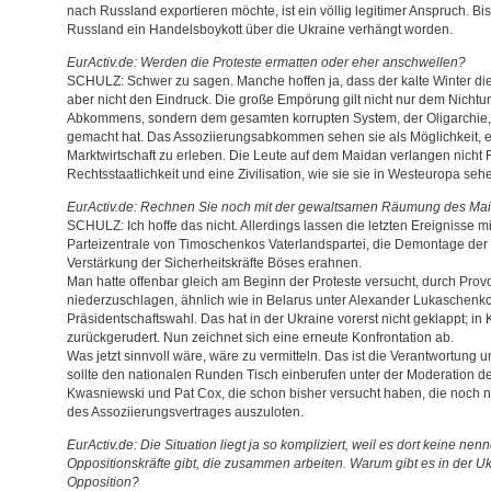
nach Russland exportieren möchte, ist ein völlig legitimer Anspruch. Bi
Russland ein Handelsboykott über die Ukraine verhängt worden.
EurActiv.de: Werden die Proteste ermatten oder eher anschwellen?
SCHULZ: Schwer zu sagen. Manche hoffen ja, dass der kalte Winter die 
aber nicht den Eindruck. Die große Empörung gilt nicht nur dem Nicht
Abkommens, sondern dem gesamten korrupten System, der Oligarchie, di
gemacht hat. Das Assoziierungsabkommen sehen sie als Möglichkeit, e
Marktwirtschaft zu erleben. Die Leute auf dem Maidan verlangen nicht 
Rechtsstaatlichkeit und eine Zivilisation, wie sie sie in Westeuropa seh
EurActiv.de: Rechnen Sie noch mit der gewaltsamen Räumung des Ma
SCHULZ: Ich hoffe das nicht. Allerdings lassen die letzten Ereignisse m
Parteizentrale von Timoschenkos Vaterlandspartei, die Demontage der
Verstärkung der Sicherheitskräfte Böses erahnen.
Man hatte offenbar gleich am Beginn der Proteste versucht, durch Prov
niederzuschlagen, ähnlich wie in Belarus unter Alexander Lukaschenko
Präsidentschaftswahl. Das hat in der Ukraine vorerst nicht geklappt; in
zurückgerudert. Nun zeichnet sich eine erneute Konfrontation ab.
Was jetzt sinnvoll wäre, wäre zu vermitteln. Das ist die Verantwortung
sollte den nationalen Runden Tisch einberufen unter der Moderation de
Kwasniewski und Pat Cox, die schon bisher versucht haben, die noch n
des Assoziierungsvertrages auszuloten.
EurActiv.de: Die Situation liegt ja so kompliziert, weil es dort keine ne
Oppositionskräfte gibt, die zusammen arbeiten. Warum gibt es in der Uk
Opposition?