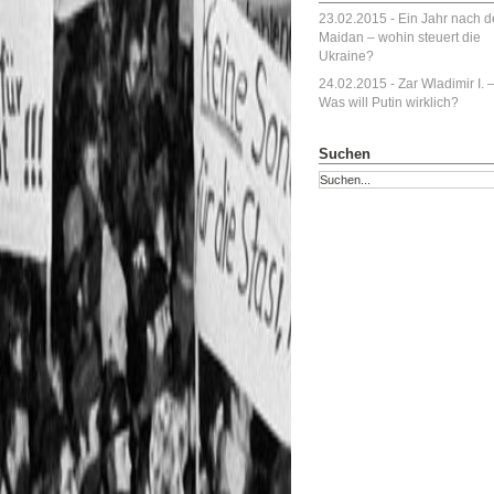
23.02.2015 -
Ein Jahr nach 
Maidan – wohin steuert die
Ukraine?
24.02.2015 -
Zar Wladimir I. 
Was will Putin wirklich?
Suchen