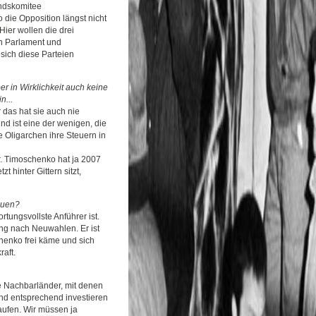
andskomitee
die Opposition längst nicht
 Hier wollen die drei
n Parlament und
sich diese Parteien
er in Wirklichkeit auch keine
n...
das hat sie auch nie
und ist eine der wenigen, die
e Oligarchen ihre Steuern in
r. Timoschenko hat ja 2007
 hinter Gittern sitzt,
auen?
tungsvollste Anführer ist.
ung nach Neuwahlen. Er ist
henko frei käme und sich
raft.
e Nachbarländer, mit denen
und entsprechend investieren
aufen. Wir müssen ja