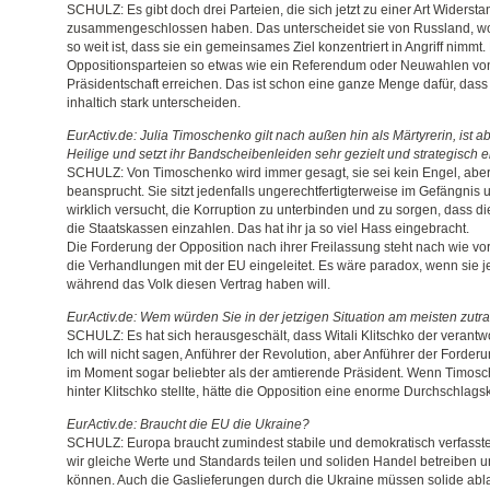
SCHULZ: Es gibt doch drei Parteien, die sich jetzt zu einer Art Widerst
zusammengeschlossen haben. Das unterscheidet sie von Russland, wo 
so weit ist, dass sie ein gemeinsames Ziel konzentriert in Angriff nimmt.
Oppositionsparteien so etwas wie ein Referendum oder Neuwahlen vo
Präsidentschaft erreichen. Das ist schon eine ganze Menge dafür, dass 
inhaltich stark unterscheiden.
EurActiv.de: Julia Timoschenko gilt nach außen hin als Märtyrerin, ist ab
Heilige und setzt ihr Bandscheibenleiden sehr gezielt und strategisch ei
SCHULZ: Von Timoschenko wird immer gesagt, sie sei kein Engel, aber 
beansprucht. Sie sitzt jedenfalls ungerechtfertigterweise im Gefängnis 
wirklich versucht, die Korruption zu unterbinden und zu sorgen, dass di
die Staatskassen einzahlen. Das hat ihr ja so viel Hass eingebracht.
Die Forderung der Opposition nach ihrer Freilassung steht nach wie vo
die Verhandlungen mit der EU eingeleitet. Es wäre paradox, wenn sie jetzt
während das Volk diesen Vertrag haben will.
EurActiv.de: Wem würden Sie in der jetzigen Situation am meisten zutr
SCHULZ: Es hat sich herausgeschält, dass Witali Klitschko der verantwor
Ich will nicht sagen, Anführer der Revolution, aber Anführer der Forder
im Moment sogar beliebter als der amtierende Präsident. Wenn Timosc
hinter Klitschko stellte, hätte die Opposition eine enorme Durchschlagsk
EurActiv.de: Braucht die EU die Ukraine?
SCHULZ: Europa braucht zumindest stabile und demokratisch verfasst
wir gleiche Werte und Standards teilen und soliden Handel betreiben 
können. Auch die Gaslieferungen durch die Ukraine müssen solide abl