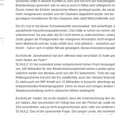
lachende Dritte in diesem Konflikt zu sein und hat sich ein Industriegeb
dem
Brandenburgs gesichert, wie es das ja auch in Afrika sehr erfolgreich 
Druck, indem die Einfuhr ukrainischer Waren gestoppt wurde, die ukrain
mehr reingelassen wurden und der Gashahn abgedreht wurde. Auf der 
günstigere Konditionen für den Gaspreis oder stellt Wirtschaftshilfe und 
–
Die EU hat er mit dieser Schaukelpolitik verschaukelt. Seit anderthalb J
paraphierte Assoziierungsabkommen. Das hätte er schon vor einem Jah
unterzeichnet. Da war aber die EU nicht bereit zu unterzeichnen, solang
Justiz gegen die Protagonisten der orangenen Revolution nicht eingest
beim Wahlrecht und der Justiz erfüllt sind. Und plötzlich – sicherlich 
Kreml – hat er sich in letzter Minute geweigert, dieses Assoziierungs
EurActiv.de: Janukowitsch hat sich offenbar total verschätzt. Er hatte g
mehr bieten als Putin?
SCHULZ: Er hat zumindest einen entsprechend hohen Preis herausge
von 160 Milliarden für den Modernisierungsbedarf seines Landes gena
natürlich weder von Moskau noch von der EU bekommen. Trotz der ei
Rettungsschirme hat sich die EU verpflichtet, auch der Ukraine finanziel
Es steht auch ein IWF-Kredit von 15 Milliarden in Aussicht, allerdings 
entsprechendes Reformprogramm. Denn es muss sich einiges ändern in
Staatsverschuldung nicht in utopische Höhen weitergeht.
EurActiv.de: Halten Sie es für möglich, dass die Unterzeichnung des 
ein halbes Jahr verschoben ist? Hängt das von der Person ab, sollte e
Zeit zurücktreten, was ja nicht ausgeschlossen wird, oder von anderen 
SCHULZ: Das ist die spannende Frage. Die jungen Leute, die momen