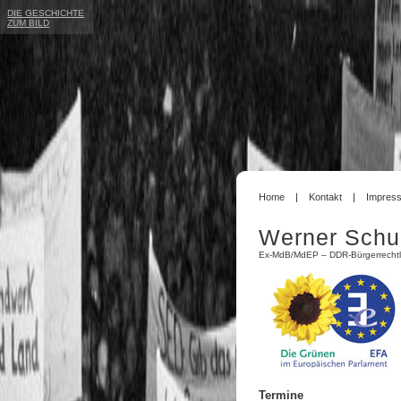
DIE GESCHICHTE
ZUM BILD
Home
Kontakt
Impres
Werner Schu
Ex-MdB/MdEP – DDR-Bürgerrechtl
Termine