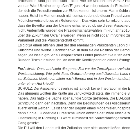
protestieren, sind ja interessant – allein wie der Maidan den Vorsatz 
vor das Wort Ukraine ein großes 'E' gesetzt wurde, sodass da 'Eukraine' s
der sich die Protestierenden zur EU bekennen, ist enorm. Man möchte 
haben. Es ist im Moment noch nicht entschieden, ob dieser Protest zum E
Möglicherweise gibt es ein Referendum. Das wäre sehr korrekt und au
dass die Bevölkerung der Ukraine entscheidet, ob sie diesen Assoziier
nicht. Andernfalls würden die Präsidentschaftswahlen im Frühjahr 2015
über die Zukunft der Ukraine werden, wenn es nicht sogar im Vorfeld z
Parlament und die Präsidentschaft kommt.
Es gibt ja einen offenen Brief der drei ehemaligen Präsidenten Leonid
Kutschma und Wiktor Juschtschenko, in dem sie die Position der Demo
sagen, da ist ein großer außenpolitischer Fehler passiert. Sie rufen daz
Runden Tisch einzuberufen, an dem die Konfliktparteien einen Lösung
EurActiv.de: Das Land steht die ganze Zeit vor der Zerreißprobe zwisch
Westausrichtung. Wie geht diese Gratwanderung aus? Dass das Land
zur Zollunion kippt noch allein nach Europa und in den Westen tendier
unter einen Hut kriegt?
SCHULZ: Der Assoziierungsvertrag ist ja noch keine Integration in die E
Das übrigens wollten die Kräfte um Janukowitsch stets, die immer die Bei
haben. Das hätte die Sache aber auf die Spitze getrieben. Die EU-Logi
Schritt und dann den nächsten. Denn die Bedingungen des Assoziie
zuerst erfüllt werden. Es ist eher der Beginn eines Modernisierungspro
dann für die EU oder die Eurasische Union entscheidet, wäre erst die z
Orientierung in Richtung EU wäre zumindest die Souveränität gesicher
Gang gesetzt.
Die EU will den Handel mit der Zollunion aber nicht ausschließen, denn