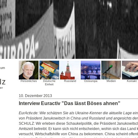
sum
lz
Persönliches
Deutsche
Russland
Osteuropa
Medien
Kontakt
Einheit
er
10. Dezember 2013
Interview Euractiv "Das lässt Böses ahnen"
EurActiv.de: Wie schätzen Sie als Ukraine-Kenner die aktuelle Lage e
von Präsident Janukowitsch in China und Russland und angesichts der
SCHULZ: Wir erleben diese Schaukelpolitik, die Präsident Janukowitsc
Amtszeit betreibt. Er kann sich nicht entscheiden, wohin sich das Land kün
versucht, Wirtschaftshilfe von China zu bekommen. China scheint offe