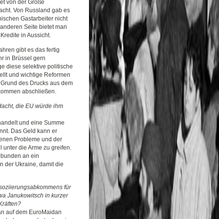
iet von der Größe
macht. Von Russland gab es
ischen Gastarbeiter nicht
anderen Seite bietet man
Kredite in Aussicht.
ahren gibt es das fertig
r in Brüssel gern
e diese selektive politische
ellt und wichtige Reformen
auf Grund des Drucks aus dem
abkommen abschließen.
edacht, die EU würde ihm
handelt und eine Summe
nnt. Das Geld kann er
genen Probleme und der
l unter die Arme zu greifen.
gebunden an ein
 der Ukraine, damit die
Assoziierungsabkommens für
twa Janukowitsch in kurzer
Kräften?
tan auf dem EuroMaidan