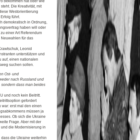
Euro bekommen hat oder wie
teht. Die Kreativität, mit
diese Westorientierung
rfolg führt.
ch demokratisch in Ordnung,
ungsvertrag haben will oder
 zu einer Art Referendum
u Neuwahlen für das
 Krawtschuk, Leonid
nstranten unterstützen und
u auf, einen nationalen
sweg suchen sollen.
en Ost- und
 weder nach Russland und
t, sondern dass man beides
U und noch kein Beitritt.
trittsoption gefordert
k war: erst mal den einen
rungsabkommens müssen ja
zesses. Ob sich die Ukraine
weite Frage. Aber mit der
t und die Modernisierung in
 dass die Ukraine weiterhin