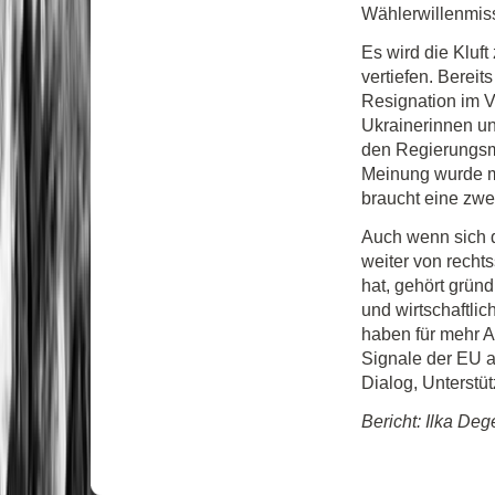
Wählerwillenmiss
Es wird die Kluf
vertiefen. Berei
Resignation im V
Ukrainerinnen un
den Regierungsmä
Meinung wurde mi
braucht eine zwei
Auch wenn sich d
weiter von recht
hat, gehört gründ
und wirtschaftli
haben für mehr A
Signale der EU a
Dialog, Unterstü
Bericht: Ilka Deg