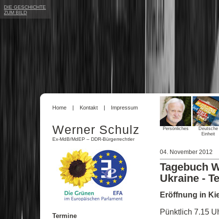
DIE GESCHICHTE
ZUM BILD
Home
Kontakt
Impressum
Werner Schulz
Persönliches
Deutsche
Einheit
Ex-MdB/MdEP – DDR-Bürgerrechtler
04. November 2012
Tagebuch W
Ukraine - T
Eröffnung in Ki
Pünktlich 7.15 U
Termine