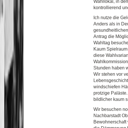
Wahllokal, in de
kontrollierend u
Ich nutze die Ge
Anders als in De
gesundheitlichen
Antrag die Mögli
Wahltag besuchen
Kaum Spielraum f
diese Wahlvariant
Wahlkommission, 
Stunden haben wi
Wir stehen vor v
Lebensgeschichte
windschiefen Hä
protzige Paläste.
bildlicher kaum 
Wir besuchen noc
Nachbarstadt Ob
Bewohnerschaft v