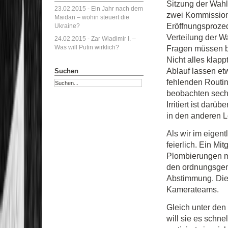
Sitzung der Wahl
23.02.2015 -
Ein Jahr nach dem
zwei Kommissions
Maidan – wohin steuert die
Eröffnungsprozed
Ukraine?
Verteilung der W
24.02.2015 -
Zar Wladimir I. –
Was will Putin wirklich?
Fragen müssen b
Nicht alles klap
Ablauf lassen etw
Suchen
fehlenden Routin
beobachten sech
Irritiert ist dar
in den anderen L
Als wir im eigen
feierlich. Ein M
Plombierungen mi
den ordnungsgem
Abstimmung. Die 
Kamerateams.
Gleich unter den 
will sie es schn