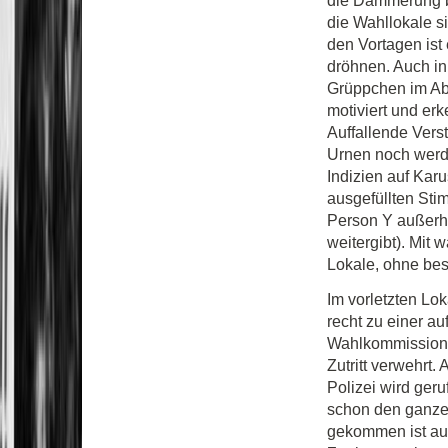
die Dämmerung b
die Wahllokale s
den Vortagen ist
dröhnen. Auch in
Grüppchen im Ab
motiviert und er
Auffallende Vers
Urnen noch werde
Indizien auf Karu
ausgefüllten Stim
Person Y außerha
weitergibt). Mit
Lokale, ohne bes
Im vorletzten Lo
recht zu einer a
Wahlkommission 
Zutritt verwehrt.
Polizei wird ger
schon den ganze
gekommen ist au