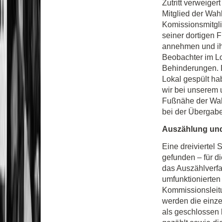
Zutritt verweiger
Mitglied der Wah
Komissionsmitglie
seiner dortigen 
annehmen und ih
Beobachter im L
Behinderungen. 
Lokal gespült ha
wir bei unserem 
Fußnähe der Wahl
bei der Übergabe
Auszählung un
Eine dreiviertel
gefunden – für d
das Auszählverfa
umfunktionierten 
Kommissionsleitu
werden die einze
als geschlossen 