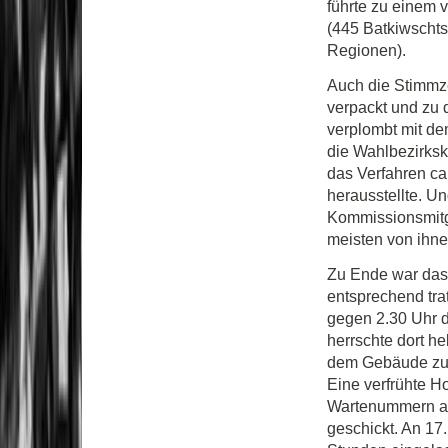
führte zu einem 
(445 Batkiwscht
Regionen).
Auch die Stimmze
verpackt und zu 
verplombt mit de
die Wahlbezirks
das Verfahren ca
herausstellte. Un
Kommissionsmitgl
meisten von ihne
Zu Ende war das
entsprechend tra
gegen 2.30 Uhr d
herrschte dort h
dem Gebäude zu 
Eine verfrühte H
Wartenummern au
geschickt. An 17