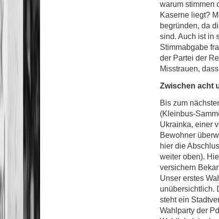
warum stimmen di
Kaserne liegt? M
begründen, da di
sind. Auch ist i
Stimmabgabe frag
der Partei der R
Misstrauen, dass 
Zwischen acht 
Bis zum nächsten
(Kleinbus-Sammel
Ukrainka, einer v
Bewohner überwi
hier die Abschlus
weiter oben). Hie
versichern Bekan
Unser erstes Wahl
unübersichtlich
steht ein Stadtv
Wahlparty der PdR