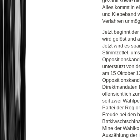
gezählt sowie di
Alles kommt in e
und Klebeband ve
Verfahren unmögl
Jetzt beginnt de
wird gelöst und 
Jetzt wird es spa
Stimmzettel, um
Oppositionskandi
unterstützt von 
am 15 Oktober 1
Oppositionskand
Direktmandaten f
offensichtlich z
seit zwei Wahlpe
Partei der Regio
Freude bei den 
Batkiwschtschina
Mine der Wahlkom
Auszählung der i