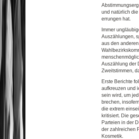
Abstimmungserge
und natürlich di
errungen hat.
Immer ungläubige
Auszählungen, sp
aus den anderen 
Wahlbezirkskomm
menschenmöglich 
Auszählung der D
Zweitstimmen, d
Erste Berichte f
aufkreuzen und i
sein wird, um j
brechen, insofer
die extrem einse
kritisiert. Die g
Parteien in der D
der zahlreichen
Kosmetik.