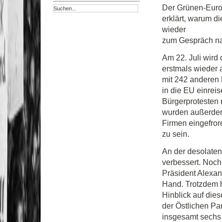
Der Grünen-Europ
erklärt, warum 
wieder
zum Gespräch nac
Am 22. Juli wird
erstmals wieder a
mit 242 anderen 
in die EU einrei
Bürgerprotesten
wurden außerdem
Firmen eingefror
zu sein.
An der desolate
verbessert. Noch
Präsident Alexan
Hand. Trotzdem h
Hinblick auf die
der Östlichen Pa
insgesamt sechs 