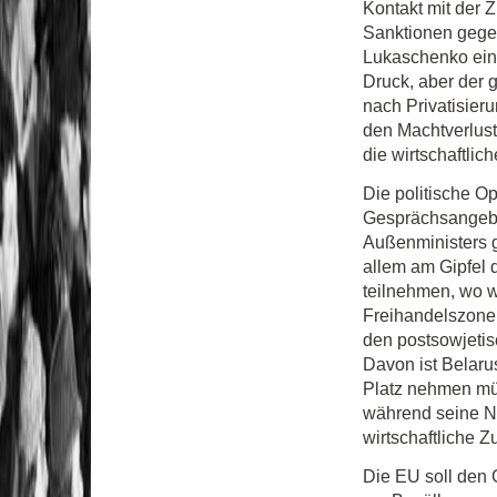
Kontakt mit der 
Sanktionen gegen
Lukaschenko ein 
Druck, aber der 
nach Privatisieru
den Machtverlust
die wirtschaftli
Die politische O
Gesprächsangebo
Außenministers gi
allem am Gipfel 
teilnehmen, wo 
Freihandelszone
den postsowjetis
Davon ist Belaru
Platz nehmen m
während seine Na
wirtschaftliche Z
Die EU soll den