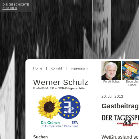
DIE GESCHICHTE
ZUM BILD
Home
Kontakt
Impressum
Werner Schulz
Persönliches
Deutsche
Einheit
Ex-MdB/MdEP – DDR-Bürgerrechtler
20. Juli 2013
Gastbeitrag
Weißrussland sch
Suchen