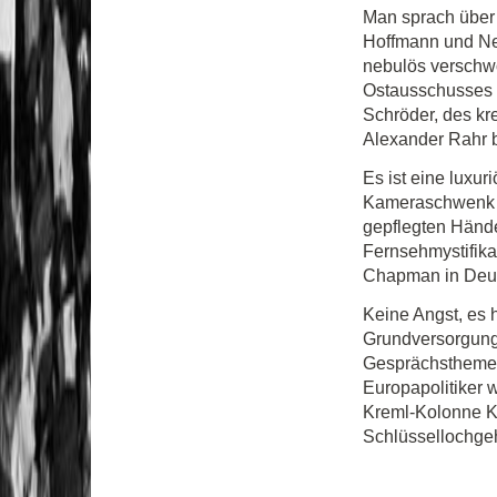
Man sprach über
Hoffmann und Ne
nebulös verschw
Ostausschusses d
Schröder, des kr
Alexander Rahr b
Es ist eine luxu
Kameraschwenk z
gepflegten Hände
Fernsehmystifika
Chapman in Deuts
Keine Angst, es 
Grundversorgung.
Gesprächsthemen
Europapolitiker 
Kreml-Kolonne Ko
Schlüssellochge