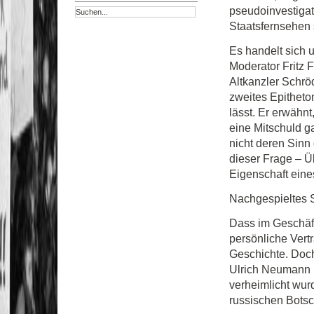
pseudoinvestiga
Staatsfernsehen s
Es handelt sich 
Moderator Fritz 
Altkanzler Schrö
zweites Epitheto
lässt. Er erwähn
eine Mitschuld ga
nicht deren Sinn
dieser Frage – Ü
Eigenschaft eine
Nachgespieltes S
Dass im Geschäf
persönliche Vertr
Geschichte. Doc
Ulrich Neumann k
verheimlicht wurd
russischen Botsc