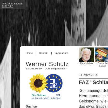
DIE GESCHICHTE
ZUM BILD
Home
Kontakt
Impressum
Werner Schulz
Persönliches
Deutsche
Einheit
Ex-MdB/MdEP – DDR-Bürgerrechtler
31. März 2014
FAZ "Schlü
Schummrige Bele
Herrenrunde im h
Geldströme, wie 
das etwa, fragt 
Suchen