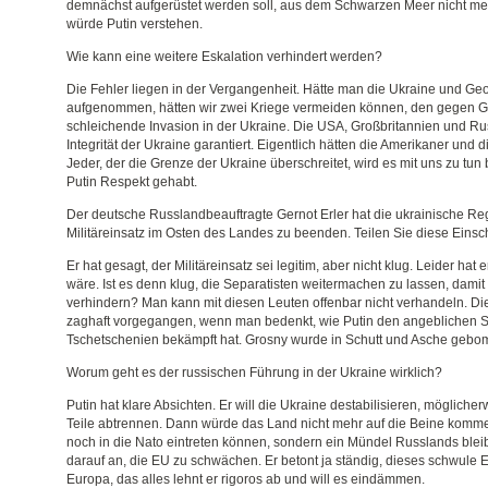
demnächst aufgerüstet werden soll, aus dem Schwarzen Meer nicht me
würde Putin verstehen.
Wie kann eine weitere Eskalation verhindert werden?
Die Fehler liegen in der Vergangenheit. Hätte man die Ukraine und Geo
aufgenommen, hätten wir zwei Kriege vermeiden können, den gegen G
schleichende Invasion in der Ukraine. Die USA, Großbritannien und Rus
Integrität der Ukraine garantiert. Eigentlich hätten die Amerikaner und 
Jeder, der die Grenze der Ukraine überschreitet, wird es mit uns zu tu
Putin Respekt gehabt.
Der deutsche Russlandbeauftragte Gernot Erler hat die ukrainische Re
Militäreinsatz im Osten des Landes zu beenden. Teilen Sie diese Eins
Er hat gesagt, der Militäreinsatz sei legitim, aber nicht klug. Leider hat 
wäre. Ist es denn klug, die Separatisten weitermachen zu lassen, dami
verhindern? Man kann mit diesen Leuten offenbar nicht verhandeln. Die
zaghaft vorgegangen, wenn man bedenkt, wie Putin den angeblichen S
Tschetschenien bekämpft hat. Grosny wurde in Schutt und Asche gebom
Worum geht es der russischen Führung in der Ukraine wirklich?
Putin hat klare Absichten. Er will die Ukraine destabilisieren, möglich
Teile abtrennen. Dann würde das Land nicht mehr auf die Beine komme
noch in die Nato eintreten können, sondern ein Mündel Russlands blei
darauf an, die EU zu schwächen. Er betont ja ständig, dieses schwule
Europa, das alles lehnt er rigoros ab und will es eindämmen.