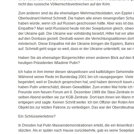
nicht das russische Völkerrechtsverbrechen auf der Krim.
Zum anderen sind da die ehemaligen Wehrmachtsoldaten, von Eppler 
Oberleutnant Helmut Schmidt. Die haben alle einen riesengroßen Schu
haben würde, wenn ich auf Russen geschossen hätte. Aber was ist das 
Empathie? Man setzt Russland heute mit der Sowjetunion gleich, obwoh
der Ukraine gab. Die Ukraine war vollständig besetzt, Hitler hat vor a
auf den Donbass gezielt. Deshalb waren die Vernichtungsaktionen dor
mörderisch. Diese Empathie mit der Ukraine bringen die Epplers, Bahrs
auf. Schmidt geht sogar so weit, dass er der Ukraine unterstellt, sie se
Haben Sie als ehemaliger Bürgerrechtler einen anderen Blick auf de
heutigen Präsidenten Wladimir Putin?
Ich habe in ihm immer diesen skrupellosen und kaltblütigen Geheimdien
Während seiner Rede im Bundestag 2001 bin ich rausgegangen. Viel
begeistert, weil er Deutsch gesprochen hat, und haben dennoch kaum a
haben Putin unterschätzt, diesen Gewalttäter. Zum ersten Mal hörte i
Freunde vom Neuen Forum am 6. Dezember 1989 die Stasi-Zentrale in 
selben Abend wollten sie zur KGB-Zentrale. Dort kam ihnen ein Mann m
entgegen und sagte: Keinen Schritt weiter. Ich bin Offizier der Roten Ar
Objekt bis zur letzten Patrone zu verteidigen. Das war der Oberstleutnan
Ein Schlüsselerlebnis?
In Dresden hat Putin Massendemonstrationen erlebt, die ein felsenfest
stürzten. Als er später nach Hause zurückkehrte, gab es seine Sowjetun