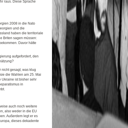
hr raus. Diese Sprache
rgien 2008 in die Nato
eorgien und die
sland haben die territoriale
die Briten sagen müssen:
n bekommen. Davor hätte
gierung aufgefordert, den
chätzung?
er nicht gesagt, was klug
t sie die Wahlen am 25. Mai
 Ukraine ist bisher sehr
eparatismus in
bt.
erweise auch noch weitere
n, also weder in die EU
ben. Außerdem legt er es
 Europa, dieses dekadente