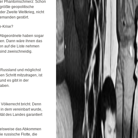
 der Phantomschmerz: Schon
größte geopolitische
der Zweite Weltkrieg, nicht
iemanden gestört.
e-Krise?
a-Abgeordnete haben sogar
llen. Dann wäre ihnen das
n auf die Liste nehmen
 sind zweischneidig.
n Russland und möglichst
n Schritt mitzutragen, ist
und es gibt in der
haben.
Völkerrecht bricht. Denn
in dem vereinbart wurde,
ität des Landes garantiert
pielsweise das Abkommen
 russische Flotte, die