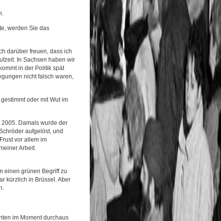
n.
te, werden Sie das
h darüber freuen, dass ich
ufzeit. In Sachsen haben wir
ommt in der Politik spät
egungen nicht falsch waren,
 gestimmt oder mit Wut im
als 2005. Damals wurde der
Schröder aufgelöst, und
rust vor allem im
einer Arbeit.
um einen grünen Begriff zu
r kürzlich in Brüssel. Aber
n.
uchten im Moment durchaus