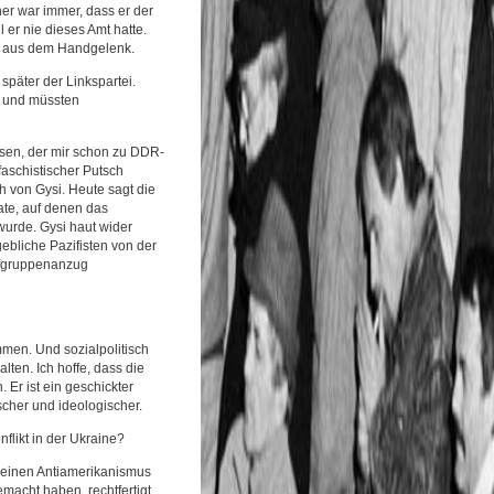
er war immer, dass er der
er nie dieses Amt hatte.
tik aus dem Handgelenk.
später der Linkspartei.
g und müssten
ssen, der mir schon zu DDR-
faschistischer Putsch
ch von Gysi. Heute sagt die
ate, auf denen das
urde. Gysi haut wider
gebliche Pazifisten von der
mpfgruppenanzug
mmen. Und sozialpolitisch
ten. Ich hoffe, dass die
 Er ist ein geschickter
scher und ideologischer.
flikt in der Ukraine?
 einen Antiamerikanismus
macht haben, rechtfertigt