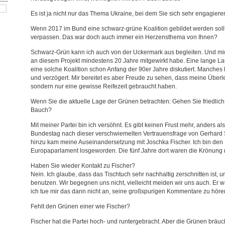
Es ist ja nicht nur das Thema Ukraine, bei dem Sie sich sehr engagiere
Wenn 2017 im Bund eine schwarz-grüne Koalition gebildet werden soll
verpassen. Das war doch auch immer ein Herzensthema von Ihnen?
Schwarz-Grün kann ich auch von der Uckermark aus begleiten. Und mic
an diesem Projekt mindestens 20 Jahre mitgewirkt habe. Eine lange La
eine solche Koalition schon Anfang der 90er Jahre diskutiert. Manches k
und verzögert. Mir bereitet es aber Freude zu sehen, dass meine Überl
sondern nur eine gewisse Reifezeit gebraucht haben.
Wenn Sie die aktuelle Lage der Grünen betrachten: Gehen Sie friedlich
Bauch?
Mit meiner Partei bin ich versöhnt. Es gibt keinen Frust mehr, anders 
Bundestag nach dieser verschwiemelten Vertrauensfrage von Gerhard 
hinzu kam meine Auseinandersetzung mit Joschka Fischer. Ich bin den F
Europaparlament losgeworden. Die fünf Jahre dort waren die Krönung m
Haben Sie wieder Kontakt zu Fischer?
Nein. Ich glaube, dass das Tischtuch sehr nachhaltig zerschnitten ist, 
benutzen. Wir begegnen uns nicht, vielleicht meiden wir uns auch. Er wa
ich tue mir das dann nicht an, seine großspurigen Kommentare zu höre
Fehlt den Grünen einer wie Fischer?
Fischer hat die Partei hoch- und runtergebracht. Aber die Grünen brä