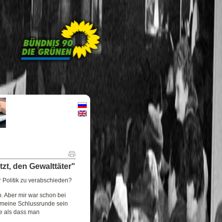
zt, den Gewalttäter"
er Politik zu verabschieden?
n. Aber mir war schon bei
s meine Schlussrunde sein
ze als dass man