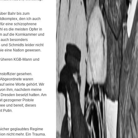
über Bahr bis zum
ldkomplex, den ich auch
für eine schizophrene
l es die meisten Opfer in
llem auf die Kornkammer und
t auch besonders
 und Schmidts leider nicht
i nie eine Nation gewesen.
n früheren KGB-Mann und
stoffizier gesehen.
e Abgeordnete waren
uf seine Worte gehört. Wir
ch von ihm, nachdem meine
Dresden besetzt hatten. Am
it gezogener Pistole
mee und bereit, dieses
t Putin.
 sicher geglaubtes Regime
ion nicht mehr. Ein Trauma.