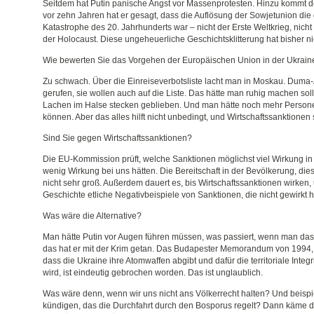
Seitdem hat Putin panische Angst vor Massenprotesten. Hinzu kommt
vor zehn Jahren hat er gesagt, dass die Auflösung der Sowjetunion die 
Katastrophe des 20. Jahrhunderts war – nicht der Erste Weltkrieg, nicht 
der Holocaust. Diese ungeheuerliche Geschichtsklitterung hat bisher n
Wie bewerten Sie das Vorgehen der Europäischen Union in der Ukrain
Zu schwach. Über die Einreiseverbotsliste lacht man in Moskau. Dum
gerufen, sie wollen auch auf die Liste. Das hätte man ruhig machen so
Lachen im Halse stecken geblieben. Und man hätte noch mehr Persone
können. Aber das alles hilft nicht unbedingt, und Wirtschaftssanktionen
Sind Sie gegen Wirtschaftssanktionen?
Die EU-Kommission prüft, welche Sanktionen möglichst viel Wirkung i
wenig Wirkung bei uns hätten. Die Bereitschaft in der Bevölkerung, diese
nicht sehr groß. Außerdem dauert es, bis Wirtschaftssanktionen wirken, 
Geschichte etliche Negativbeispiele von Sanktionen, die nicht gewirkt 
Was wäre die Alternative?
Man hätte Putin vor Augen führen müssen, was passiert, wenn man das 
das hat er mit der Krim getan. Das Budapester Memorandum von 1994, 
dass die Ukraine ihre Atomwaffen abgibt und dafür die territoriale Integr
wird, ist eindeutig gebrochen worden. Das ist unglaublich.
Was wäre denn, wenn wir uns nicht ans Völkerrecht halten? Und beis
kündigen, das die Durchfahrt durch den Bosporus regelt? Dann käme die