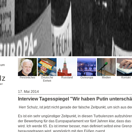
sum
lz
Persönliches
Deutsche
Russland
Osteuropa
Medien
Kontakt
Einheit
er
17. Mai 2014
Interview Tagesspiegel "Wir haben Putin unterschät
Herr Schulz, ist jetzt nicht gerade der falsche Zeitpunkt, um sich aus d
Es ist ein sehr ungünstiger Zeitpunkt, in diesen Turbulenzen aufzuhöre
der Bewerbung für das Europaparlament vor fünf Jahren klar, dass da
wird. Ich werde 65. Es ist immer besser, man definiert selbst eine Gren
herausgetragen wird, womöglich mit den Füßen zuerst.