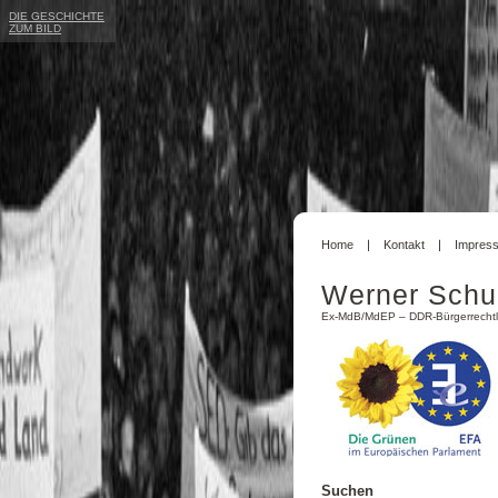
DIE GESCHICHTE
ZUM BILD
Home
Kontakt
Impres
Werner Schu
Ex-MdB/MdEP – DDR-Bürgerrechtl
Suchen