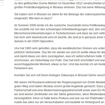
zu den gefälschten Duma-Wahlen im Dezember 2012 verabschiedet und
großen Protestkundgebung in Moskau verlesen. Das hat seine Wirkung n
Sie haben sich in Brüssel vor allem für die Belange der osteuropäisc
eingesetzt. Wie kam es dazu?
Im Sommer 2006 lernte ich die russische Journalistin Anna Politkowskaj
Sie erzählte mir von den schwierigen Arbeitsbedingungen dort, den sc
Menschenrechtsverletzungen in Tschetschenien und dass sie sich selbs
hat mich sehr beeindruckt und ich dachte, die sind ja in genauso einer l
damals in der DDR-Opposition.
Uns hat 1983 sehr geholfen, dass die westdeutschen Grünen uns unters
plötzlich Verbündete. Das fiel mir wieder ein und ich wollte etwas für d
und damit etwas von dem zurückgeben, was ich selbst erfahren hatte.
erschossen, am Geburtstag von Putin. Das hat mich erschüttert und war 
ausschlaggebende Moment, etwas zu tun. Und das konnte ich am bes
Parlament aus.
Konnten Sie sich mit ihrem Anliegen Osteuropa in Brüssel Gehör versc
Wir waren mit Russland während der Regierungszeit von Dmitri Medwe
guten Weg und haben Moskau enorm große Angebote gemacht. Dazu ge
Partnerschaft und eine Modernisierungspartnerschaft sowie zwei EU-Ru
wir sind keinen Zentimeter von der Stelle gekommen, denn Medwedjew
herumgeführt. Denn er hatte keine Prokura und war nur ein Platzhalter 
nutzte das alles nur als Versuchsballon und bastelte im Hintergrund an