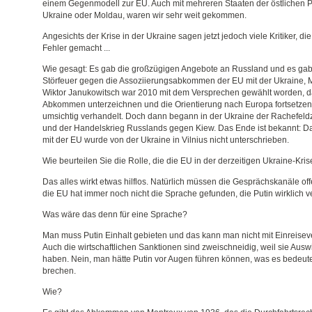
einem Gegenmodell zur EU. Auch mit mehreren Staaten der östlichen Pa
Ukraine oder Moldau, waren wir sehr weit gekommen.
Angesichts der Krise in der Ukraine sagen jetzt jedoch viele Kritiker, 
Fehler gemacht ...
Wie gesagt: Es gab die großzügigen Angebote an Russland und es gab
Störfeuer gegen die Assoziierungsabkommen der EU mit der Ukraine, 
Wiktor Janukowitsch war 2010 mit dem Versprechen gewählt worden, d
Abkommen unterzeichnen und die Orientierung nach Europa fortsetzen 
umsichtig verhandelt. Doch dann begann in der Ukraine der Rachefeld
und der Handelskrieg Russlands gegen Kiew. Das Ende ist bekannt:
mit der EU wurde von der Ukraine in Vilnius nicht unterschrieben.
Wie beurteilen Sie die Rolle, die die EU in der derzeitigen Ukraine-Kris
Das alles wirkt etwas hilflos. Natürlich müssen die Gesprächskanäle o
die EU hat immer noch nicht die Sprache gefunden, die Putin wirklich ve
Was wäre das denn für eine Sprache?
Man muss Putin Einhalt gebieten und das kann man nicht mit Einreisev
Auch die wirtschaftlichen Sanktionen sind zweischneidig, weil sie Aus
haben. Nein, man hätte Putin vor Augen führen können, was es bedeute
brechen.
Wie?