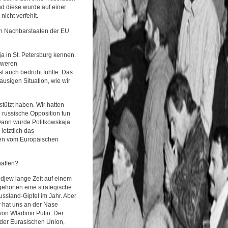
 diese wurde auf einer
icht verfehlt.
hen Nachbarstaaten der EU
a in St. Petersburg kennen.
hweren
t auch bedroht fühlte. Das
ausigen Situation, wie wir
tützt haben. Wir hatten
ie russische Opposition tun
 Dann wurde Politkowskaja
letztlich das
ten vom Europäischen
haffen?
djew lange Zeit auf einem
hörten eine strategische
ssland-Gipfel im Jahr. Aber
 hat uns an der Nase
von Wladimir Putin. Der
 der Eurasischen Union,