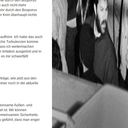
hte durch den Bosporus
n auch nicht mehr
 mehr durch den Bosporus
r Krim überhaupt nichts
n aufhöre. Ich habe das auch
solche Turbulenzen komme.
, dass ich weitermachen
 Irritation ausgelöst und in
es mir schwerfällt
träge, wie jetzt aus den
mer noch in die aktuelle
gemeinsame Außen- und
ll ist. Wir können
 gemeinsamen Sicherheits-
u geführt, dass man enger