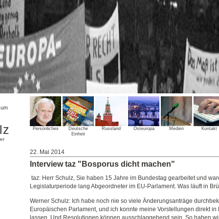
sum
lz
Persönliches
Deutsche
Russland
Osteuropa
Medien
Kontakt
Einheit
er
22. Mai 2014
Interview taz "Bosporus dicht machen"
taz: Herr Schulz, Sie haben 15 Jahre im Bundestag gearbeitet und ware
Legislaturperiode lang Abgeordneter im EU-Parlament. Was läuft in Br
Werner Schulz: Ich habe noch nie so viele Änderungsanträge durchb
Europäischen Parlament, und ich konnte meine Vorstellungen direkt in 
lassen. Und Resolutionen können ausschlaggebend sein. So haben wir 