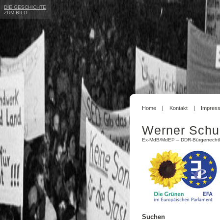
DIE GESCHICHTE
ZUM BILD
Home
Kontakt
Impres
Werner Schu
Ex-MdB/MdEP – DDR-Bürgerrechtl
Suchen