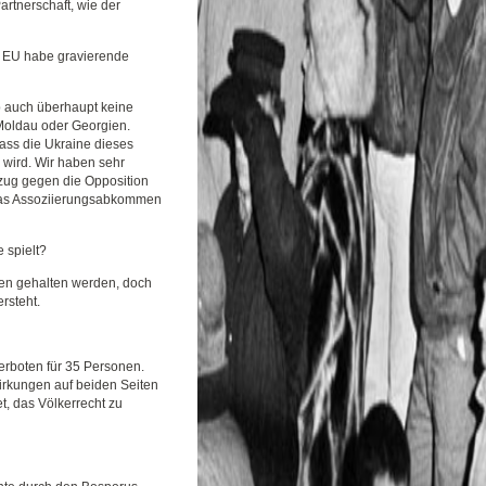
rtnerschaft, wie der
die EU habe gravierende
 auch überhaupt keine
Moldau oder Georgien.
ass die Ukraine dieses
wird. Wir haben sehr
zug gegen die Opposition
 Das Assoziierungsabkommen
e spielt?
ffen gehalten werden, doch
rsteht.
erboten für 35 Personen.
wirkungen auf beiden Seiten
t, das Völkerrecht zu