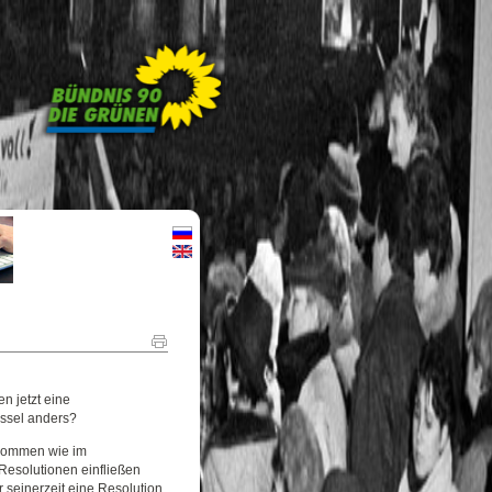
n jetzt eine
üssel anders?
ekommen wie im
Resolutionen einfließen
seinerzeit eine Resolution