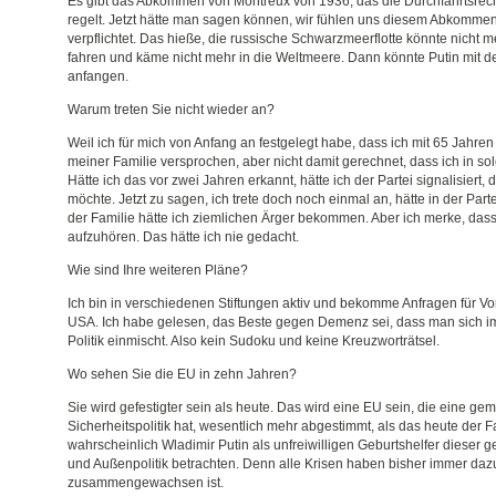
Es gibt das Abkommen von Montreux von 1936, das die Durchfahrtsrec
regelt. Jetzt hätte man sagen können, wir fühlen uns diesem Abkomme
verpflichtet. Das hieße, die russische Schwarzmeerflotte könnte nicht
fahren und käme nicht mehr in die Weltmeere. Dann könnte Putin mit de
anfangen.
Warum treten Sie nicht wieder an?
Weil ich für mich von Anfang an festgelegt habe, dass ich mit 65 Jahre
meiner Familie versprochen, aber nicht damit gerechnet, dass ich in 
Hätte ich das vor zwei Jahren erkannt, hätte ich der Partei signalisiert
möchte. Jetzt zu sagen, ich trete doch noch einmal an, hätte in der Partei
der Familie hätte ich ziemlichen Ärger bekommen. Aber ich merke, dass 
aufzuhören. Das hätte ich nie gedacht.
Wie sind Ihre weiteren Pläne?
Ich bin in verschiedenen Stiftungen aktiv und bekomme Anfragen für Vor
USA. Ich habe gelesen, das Beste gegen Demenz sei, dass man sich im
Politik einmischt. Also kein Sudoku und keine Kreuzworträtsel.
Wo sehen Sie die EU in zehn Jahren?
Sie wird gefestigter sein als heute. Das wird eine EU sein, die eine 
Sicherheitspolitik hat, wesentlich mehr abgestimmt, als das heute der Fa
wahrscheinlich Wladimir Putin als unfreiwilligen Geburtshelfer dieser
und Außenpolitik betrachten. Denn alle Krisen haben bisher immer daz
zusammengewachsen ist.