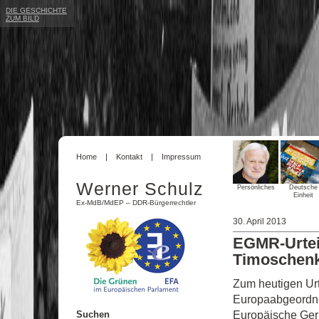
DIE GESCHICHTE
ZUM BILD
Home
Kontakt
Impressum
Werner Schulz
Persönliches
Deutsche
Einheit
Ex-MdB/MdEP – DDR-Bürgerrechtler
30. April 2013
EGMR-Urteil
Timoschen
Zum heutigen Urt
Europaabgeordnet
Europäische Geri
Suchen