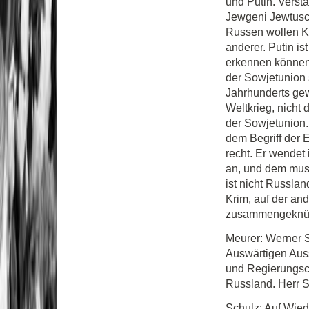
und Putin. Verst
Jewgeni Jewtusch
Russen wollen Kri
anderer. Putin ist
erkennen können,
der Sowjetunion 
Jahrhunderts gew
Weltkrieg, nicht
der Sowjetunion.
dem Begriff der 
recht. Er wendet
an, und dem muss
ist nicht Russla
Krim, auf der an
zusammengeknüpp
Meurer: Werner S
Auswärtigen Auss
und Regierungsc
Russland. Herr S
Schulz: Auf Wied