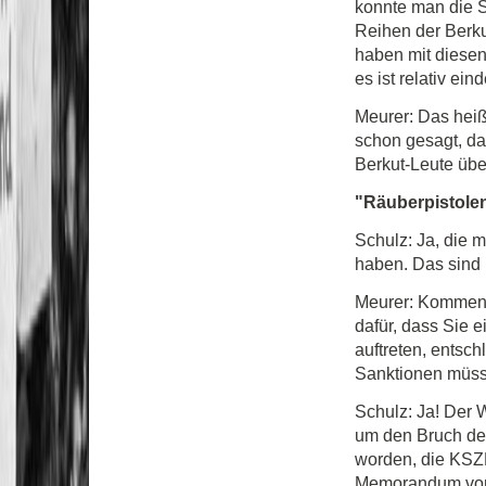
konnte man die S
Reihen der Berku
haben mit diese
es ist relativ eind
Meurer: Das heiß
schon gesagt, da
Berkut-Leute übe
"Räuberpistole
Schulz: Ja, die 
haben. Das sind 
Meurer: Kommen w
dafür, dass Sie 
auftreten, entsc
Sanktionen müss
Schulz: Ja! Der 
um den Bruch des
worden, die KSZ
Memorandum von 