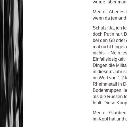
wurde, aber man 
Meurer: Aber es 
wenn da jemand i
Schulz: Ja, ich l
doch Putin nur. 
bei den G8 oder d
mal nicht hingef
nichts. – Nein, e
Einfallslosigkeit
Dingen die Milit
in diesem Jahr s
im Wert von 1,2 
Rheinmetall in D
Bodentruppen lie
als die Russen fe
fehlt. Diese Koo
Meurer: Glauben 
im Kopf hat und d