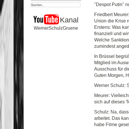
"Despot Putin" nu
Friedbert Meurer
Kanal
Union die Krise 
Erstens: Was kan
WernerSchulzGruene
finanziell und wi
Welche Sanktione
zumindest anged
In Brüssel begr
Mitglied im Ausw
Ausschuss für di
Guten Morgen, H
Werner Schulz: 
Meurer: Vielleic
sich auf dieses 
Schulz: Na, dass
arbeitet. Das ka
habe Filme gese