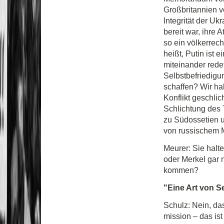
Großbritannien ve
Integrität der U
bereit war, ihre 
so ein völkerre
heißt, Putin ist 
miteinander redet
Selbstbefriedigu
schaffen? Wir ha
Konflikt geschli
Schlichtung des 
zu Südossetien u
von russischem Mi
Meurer: Sie hal
oder Merkel gar 
kommen?
"Eine Art von S
Schulz: Nein, das
mission – das ist