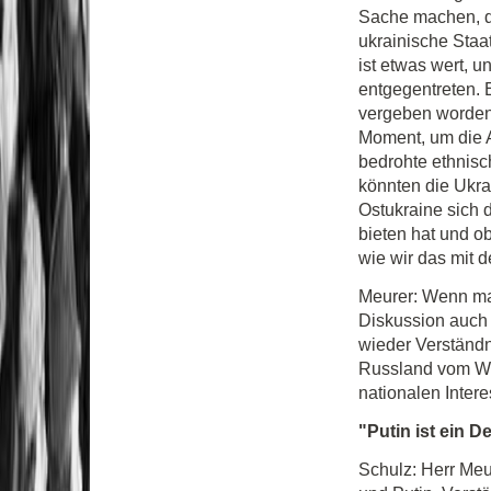
Sache machen, die
ukrainische Staa
ist etwas wert, 
entgegentreten. 
vergeben worden.
Moment, um die A
bedrohte ethnisc
könnten die Ukra
Ostukraine sich 
bieten hat und o
wie wir das mit
Meurer: Wenn man
Diskussion auch
wieder Verständni
Russland vom We
nationalen Inter
"Putin ist ein D
Schulz: Herr Meu