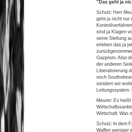
"Das geht ja ni
Schulz: Herr Meu
geht ja nicht nu
Kontrollverfahre
sind ja Klagen v
seine Stellung au
erleben das ja je
zurückgenommen 
Gazprom. Also di
der anderen Seit
Liberalisierung 
noch Southstream
sondern wir woll
Leitungssystem. 
Meurer: Es heißt
Wirtschaftssankt
Wirtschaft. Was 
Schulz: In dem F
Waffen weniger e