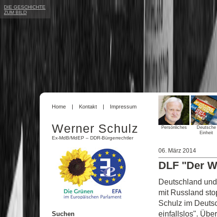
DIE GESCHICHTE
ZUM BILD
Home
Kontakt
Impressum
Werner Schulz
Persönliches
Deutsche
Einheit
Ex-MdB/MdEP – DDR-Bürgerrechtler
06. März 2014
DLF "Der We
Deutschland und
mit Russland st
Schulz im Deutsc
einfallslos". Üb
Suchen