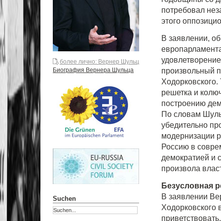
потребовал нез
этого оппозици
В заявлении, об
европарламента
удовлетворением
более лично: Вернер Шульц
произвольный п
Биография Вернера Шульца
Ходорковского.
решетка и колю
построению дем
По словам Шуль
убедительно пр
модернизации р
Россию в совре
демократией и 
произвола власт
Безусловная р
В заявлении Ве
Suchen
Ходорковского 
приветствовать