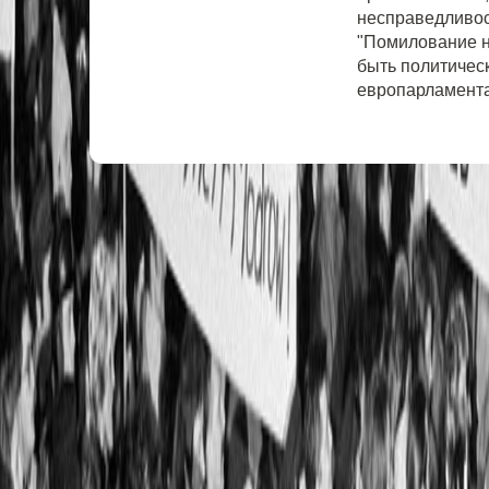
несправедливос
"Помилование н
быть политическ
европарламент