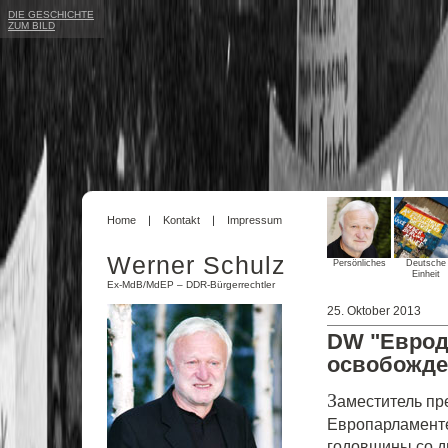
DIE GESCHICHTE
ZUM BILD
Home
Kontakt
Impressum
Werner Schulz
Persönliches
Deutsche
Einheit
Ex-MdB/MdEP – DDR-Bürgerrechtler
25. Oktober 2013
DW "Еврод
освобожде
З
аместитель пр
Европарламенте
годовщины со д