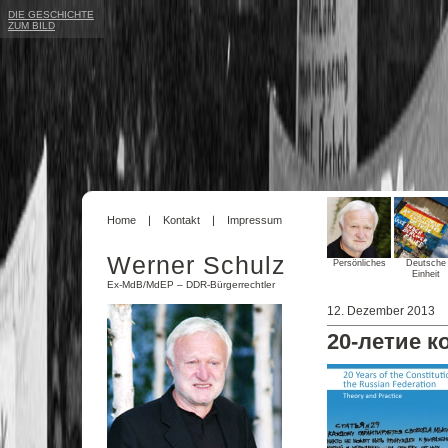
DIE GESCHICHTE
ZUM BILD
Home
Kontakt
Impressum
Werner Schulz
Persönliches
Deutsche
Einheit
Ex-MdB/MdEP – DDR-Bürgerrechtler
12. Dezember 2013
20-летие к