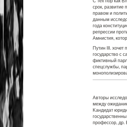
С тех пор как В
срок, развитие
правом и полит
данным исследо
года конституц
репрессии прот
Амнистия, котор
Путин III. хоче
государство с 
фиктивный парл
спецслужбы, па
монополизирова
Авторы исследо
между ожидание
Kандидат юриди
государственны
профессор, др. 