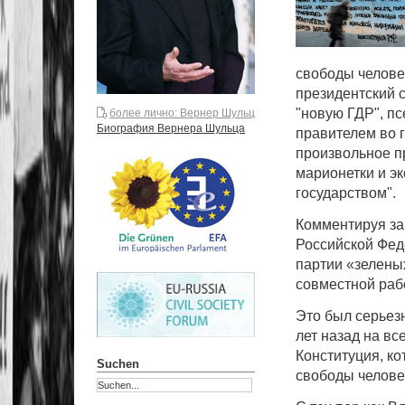
свободы человек
президентский с
"новую ГДР", п
более лично: Вернер Шульц
Биография Вернера Шульца
правителем во 
произвольное п
марионетки и э
государством".
Комментируя за
Российской Фед
партии «зеленых
совместной раб
Это был серьезн
лет назад на в
Конституция, к
Suchen
свободы челове