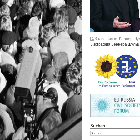
более лично: Вернер Шу
Биография Вернера Шульц
Suchen