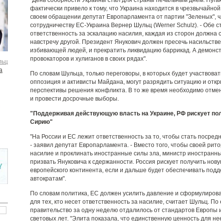
"День соборности Украины стал для страны печальным днем. Пуг
фактически привело к тому, что Украина находится в чрезвычайной 
своем обращении депутат Европарламента от партии "Зеленых", ч
сотрудничеству ЕС-Украина Вернер Шульц (Werner Schulz). - Обе 
ответственность за эскалацию насилия, каждая из сторон должна 
навстречу другой. Президент Янукович должен пресечь насильств
избивающей людей, и прекратить ликвидацию баррикад. А демонс
провокаторов и хулиганов в своих рядах".
льц
а
По словам Шульца, только переговоры, в которых будет участвоват
оппозиция и активисты Майдана, могут разрядить ситуацию и отк
перспективы решения конфликта. В то же время необходимо отме
и провести досрочные выборы.
"Поддерживая действующую власть на Украине, РФ рискует по
Сирию"
"На России и ЕС лежит ответственность за то, чтобы стать посредн
- заявил депутат Европарламента. - Вместо того, чтобы своей рит
насилие и проклинать иностранные силы зла, министр иностранны
призвать Януковича к сдержанности. Россия рискует получить нов
европейского континента, если и дальше будет обеспечивать подд
автократам".
По словам политика, ЕС должен усилить давление и сформулирова
для тех, кто несет ответственность за насилие, считает Шульц. По
правительство за одну неделю отдалилось от стандартов Европы 
световых лет. "Элита показала, что единственную ценность для н