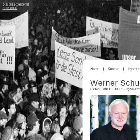
DIE GESCHICHTE
ZUM BILD
Home
Kontakt
Impres
Werner Schu
Ex-MdB/MdEP – DDR-Bürgerrechtl