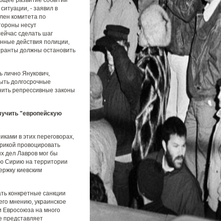
ающее развитие событий
ситуации, - заявил в
лен комитета по
стороны несут
сейчас сделать шаг
енные действия полиции,
транты должны остановить
ь лично Янукович,
рыть долгосрочные
нить репрессивные законы
лучить "европейскую
иками в этих переговорах,
орикой провоцировать
х дел Лавров мог бы
ую Сирию на территории
ержку киевским
ть конкретные санкции
 его мнению, украинское
и Евросоюза на много
ее представляет