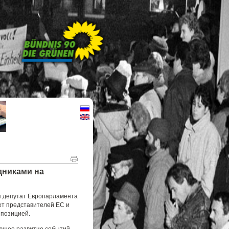
дниками на
я депутат Европарламента
ет представителей ЕС и
ппозицией.