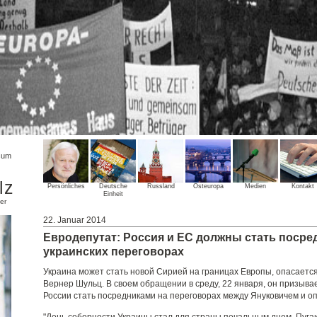
sum
lz
Persönliches
Deutsche
Russland
Osteuropa
Medien
Kontakt
Einheit
er
22. Januar 2014
Евродепутат: Россия и ЕС должны стать посре
украинских переговорах
Украина может стать новой Сирией на границах Европы, опасаетс
Вернер Шульц. В своем обращении в среду, 22 января, он призыва
России стать посредниками на переговорах между Януковичем и о