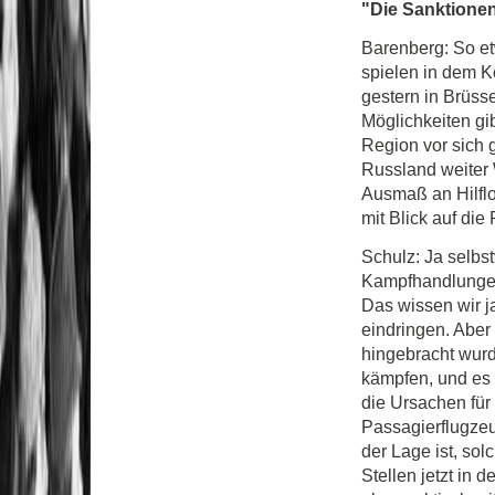
"Die Sanktionen
Barenberg: So et
spielen in dem K
gestern in Brüss
Möglichkeiten gib
Region vor sich 
Russland weiter W
Ausmaß an Hilflo
mit Blick auf di
Schulz: Ja selbs
Kampfhandlungen 
Das wissen wir j
eindringen. Aber
hingebracht wurd
kämpfen, und es i
die Ursachen für
Passagierflugzeug
der Lage ist, sol
Stellen jetzt in 