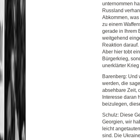
unternommen hat,
Russland verhand
Abkommen, was vo
zu einem Waffenst
gerade in Ihrem 
weitgehend einge
Reaktion darauf.
Aber hier tobt ein
Bürgerkrieg, sond
unerklärter Krie
Barenberg: Und w
werden, die sagen
absehbare Zeit, 
Interesse daran h
beizulegen, dies
Schulz: Diese Ge
Georgien, wir ha
leicht angetauten
sind. Die Ukraine