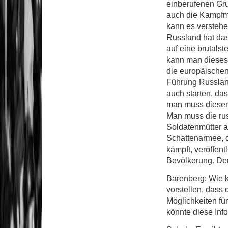
einberufenen Gru
auch die Kampfmo
kann es verstehen
Russland hat das
auf eine brutals
kann man dieses P
die europäischen
Führung Russland
auch starten, da
man muss diesem
Man muss die rus
Soldatenmütter a
Schattenarmee, d
kämpft, veröffen
Bevölkerung. Den
Barenberg: Wie 
vorstellen, dass 
Möglichkeiten für
könnte diese Inf