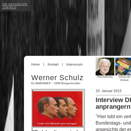
DIE GESCHICHTE
ZUM BILD
Home
Kontakt
Impressum
Werner Schulz
Persönliches
Deutsche
Einheit
Ex-MdB/MdEP – DDR-Bürgerrechtler
20. Januar 2015
Interview D
anprangern
"Hier tobt ein ve
Bundestags- und
angesichts der er