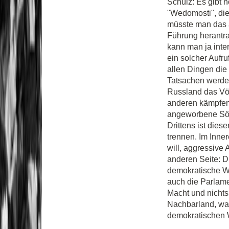
Schulz: Es gibt 
"Wedomosti", die
müsste man das 
Führung herantra
kann man ja inter
ein solcher Aufru
allen Dingen die
Tatsachen werden
Russland das Völ
anderen kämpfen
angeworbene Söld
Drittens ist dies
trennen. Im Inne
will, aggressive 
anderen Seite: D
demokratische Wa
auch die Parlame
Macht und nichts 
Nachbarland, was
demokratischen 