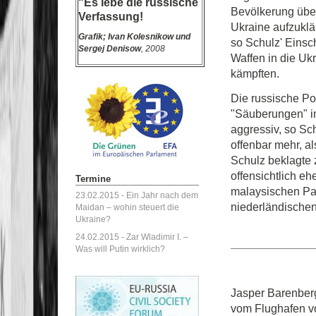
"Es lebe die russische
Bevölkerung über
Verfassung!
Ukraine aufzuklä
Grafik;
Ivan Kolesnikow und
so Schulz' Einsc
Sergej Denisow
, 2008
Waffen in die Uk
kämpften.
Die russische Pol
"Säuberungen" im
aggressiv, so Sch
offenbar mehr, a
Schulz beklagte
offensichtlich eh
Termine
malaysischen Pa
23.02.2015 -
Ein Jahr nach dem
niederländische
Maidan – wohin steuert die
Ukraine?
24.02.2015 -
Zar Wladimir I. –
Was will Putin wirklich?
Jasper Barenberg
vom Flughafen vo