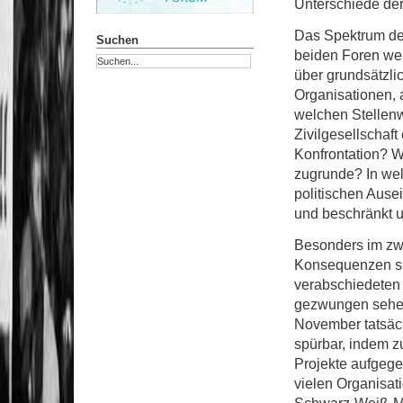
Unterschiede der
Das Spektrum der
Suchen
beiden Foren wei
über grundsätzli
Organisationen, 
welchen Stellenwe
Zivilgesellschaf
Konfrontation? W
zugrunde? In wel
politischen Ause
und beschränkt 
Besonders im zwe
Konsequenzen sic
verabschiedeten
gezwungen sehen.
November tatsäch
spürbar, indem z
Projekte aufgege
vielen Organisat