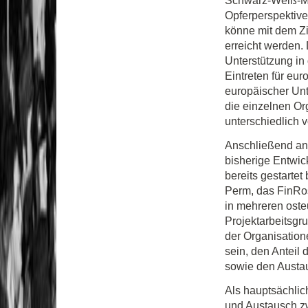
Schwarz-Weiß-Mal
Opferperspektive
könne mit dem Zi
erreicht werden.
Unterstützung in
Eintreten für eu
europäischer Unt
die einzelnen Org
unterschiedlich 
Anschließend an
bisherige Entwic
bereits gestartet
Perm, das FinRo
in mehreren ost
Projektarbeitsgru
der Organisation
sein, den Anteil
sowie den Austau
Als hauptsächlic
und Austausch z