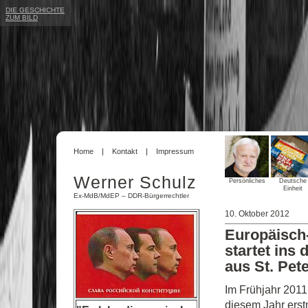
DIE GESCHICHTE
ZUM BILD
Home
Kontakt
Impressum
Werner Schulz
Persönliches
Deutsche
Einheit
Ex-MdB/MdEP – DDR-Bürgerrechtler
10. Oktober 2012
Europäisch-
startet ins
aus St. Pet
Im Frühjahr 2011 
diesem Jahr erst