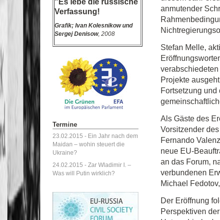
"Es lebe die russische
anmutender Schri
Verfassung!
Rahmenbedingunge
Grafik;
Ivan Kolesnikow und
Nichtregierungso
Sergej Denisow
, 2008
Stefan Melle, ak
Eröffnungsworten
verabschiedeten 
Projekte ausgeht
Fortsetzung und 
gemeinschaftliche
Als Gäste des Er
Termine
Vorsitzender des
23.02.2015 -
Ein Jahr nach dem
Fernando Valenzu
Maidan – wohin steuert die
neue EU-Beauftra
Ukraine?
an das Forum, n
24.02.2015 -
Zar Wladimir I. –
verbundenen Erwa
Was will Putin wirklich?
Michael Fedotov
Der Eröffnung f
Perspektiven de