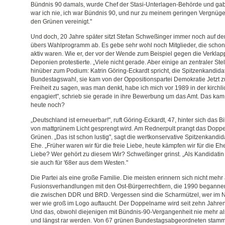
Bündnis 90 damals, wurde Chef der Stasi-Unterlagen-Behörde und gab k
war ich nie, ich war Bündnis 90, und nur zu meinem geringen Vergnüge
den Grünen vereinigt."
Und doch, 20 Jahre später sitzt Stefan Schweßinger immer noch auf de
übers Wahlprogramm ab. Es gebe sehr wohl noch Mitglieder, die schon
aktiv waren. Wie er, der vor der Wende zum Beispiel gegen die Verkla
Deponien protestierte. „Viele nicht gerade. Aber einige an zentraler Stel
hinüber zum Podium: Katrin Göring-Eckardt spricht, die Spitzenkandidat
Bundestagswahl, sie kam von der Oppositionspartei Demokratie Jetzt z
Freiheit zu sagen, was man denkt, habe ich mich vor 1989 in der kirc
engagiert", schrieb sie gerade in ihre Bewerbung um das Amt. Das kam
heute noch?
„Deutschland ist erneuerbar!", ruft Göring-Eckardt, 47, hinter sich das B
von mattgrünem Licht gesprengt wird. Am Rednerpult prangt das Doppe
Grünen. „Das ist schon lustig", sagt die wertkonservative Spitzenkandi
Ehe. „Früher waren wir für die freie Liebe, heute kämpfen wir für die Ehe f
Liebe? Wer gehört zu diesem Wir? Schweßinger grinst. „Als Kandidatin 
sie auch für '68er aus dem Westen."
Die Partei als eine große Familie. Die meisten erinnern sich nicht mehr
Fusionsverhandlungen mit den Ost-Bürgerrechtlern, die 1990 begannen
die zwischen DDR und BRD. Vergessen sind die Scharmützel, wer im N
wer wie groß im Logo auftaucht. Der Doppelname wird seit zehn Jahren n
Und das, obwohl diejenigen mit Bündnis-90-Vergangenheit nie mehr a
und längst rar werden. Von 67 grünen Bundestagsabgeordneten stamme