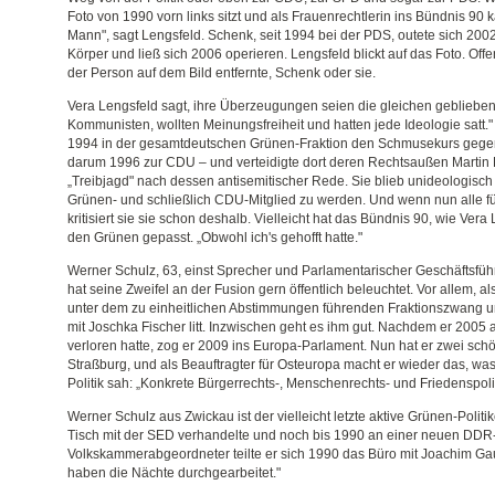
Foto von 1990 vorn links sitzt und als Frauenrechtlerin ins Bündnis 90 k
Mann", sagt Lengsfeld. Schenk, seit 1994 bei der PDS, outete sich 200
Körper und ließ sich 2006 operieren. Lengsfeld blickt auf das Foto. Offen
der Person auf dem Bild entfernte, Schenk oder sie.
Vera Lengsfeld sagt, ihre Überzeugungen seien die gleichen geblieben.
Kommunisten, wollten Meinungsfreiheit und hatten jede Ideologie satt."
1994 in der gesamtdeutschen Grünen-Fraktion den Schmusekurs gege
darum 1996 zur CDU – und verteidigte dort deren Rechtsaußen Marti
„Treibjagd" nach dessen antisemitischer Rede. Sie blieb unideologis
Grünen- und schließlich CDU-Mitglied zu werden. Und wenn nun alle f
kritisiert sie sie schon deshalb. Vielleicht hat das Bündnis 90, wie Vera 
den Grünen gepasst. „Obwohl ich's gehofft hatte."
Werner Schulz, 63, einst Sprecher und Parlamentarischer Geschäftsfüh
hat seine Zweifel an der Fusion gern öffentlich beleuchtet. Vor allem, a
unter dem zu einheitlichen Abstimmungen führenden Fraktionszwang 
mit Joschka Fischer litt. Inzwischen geht es ihm gut. Nachdem er 2005
verloren hatte, zog er 2009 ins Europa-Parlament. Nun hat er zwei sch
Straßburg, und als Beauftragter für Osteuropa macht er wieder das, was
Politik sah: „Konkrete Bürgerrechts-, Menschenrechts- und Friedenspolit
Werner Schulz aus Zwickau ist der vielleicht letzte aktive Grünen-Polit
Tisch mit der SED verhandelte und noch bis 1990 an einer neuen DDR-
Volkskammerabgeordneter teilte er sich 1990 das Büro mit Joachim Gauc
haben die Nächte durchgearbeitet."