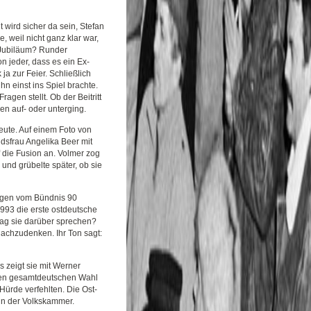
 wird sicher da sein, Stefan
, weil nicht ganz klar war,
l-Jubiläum? Runder
 jeder, dass es ein Ex-
ja zur Feier. Schließlich
hn einst ins Spiel brachte.
agen stellt. Ob der Beitritt
en auf- oder unterging.
eute. Auf einem Foto von
dsfrau Angelika Beer mit
f die Fusion an. Volmer zog
 und grübelte später, ob sie
aligen vom Bündnis 90
1993 die erste ostdeutsche
Mag sie darüber sprechen?
 nachzudenken. Ihr Ton sagt:
ns zeigt sie mit Werner
sten gesamtdeutschen Wahl
Hürde verfehlten. Die Ost-
in der Volkskammer.