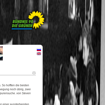
 So hofften die beiden
ewegung noch übrig, zwei
Spurensuche.
von Steven
ger einer aussterbenden