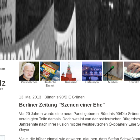
sum
lz
Persönliches
Deutsche
Russland
Osteuropa
Medien
Kontakt
Einheit
er
13. Mai 2013
Bündnis 90/DIE Grünen
Berliner Zeitung "Szenen einer Ehe"
Vor 20 Jahren wurde eine neue Partei geboren: Bündnis 90/Die Grünen.
vereinigten Teile damals. Doch was ist von der ostdeutschen Bürgerb
Jahrzehnte nach ihrer Fusion mit der westdeutschen Ökopartei? Eine 
Geyer
Viele, die früher einmal wie er waren, glauben, dass Stefan Schweßin