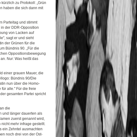
ürzlich zu Protokoll: „Grün
n haben die sich dann mit
m Parteitag und stimmt
 in der DDR-Opposition
ppung von Lacken auf
le", sagt er und sieht
in der Grünen für die
um Bündnis 90. „Für die
hlichen Oppositionsbewegung
 an. Nur: Was heißt das
ild einer grauen Mauer, die
llogo: Bündnis 90/Die
datin nun über die Homo-
ür alle." Für die freie
der gesamten Partei spricht
 an die
 und länger dauerten als
amen zuerst genannt wird,
icht mehr infrage gestellt.
ls ein Zehntel ausmachten
n noch drei von der Ost-