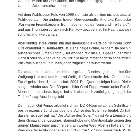
Gemeint waren die Ost-Grünen, die Lengsfeld mitgegründet hatte.
Über die Jahre verschwunden
Auf dem Wahlsieger-Foto von 1990 sieht sie als einzige nicht so aus, als
Politik geraten. Die anderen tragen Norwegerpullis, Anoraks, Karojacket
„Wir waren Fremdkörper in Bonn, aber ein gutes Team und irre fleißig", 
und aus Thüringen zurück nach Pankow gezogen ist. Ihr Haar trägt sie 
schulterlang, wie damals.
Aber künftig ist sie Publizistin und überlässt die Parteipolitik ihrem So
Direktkandidat in Berlin-Mitte ist. Der einzige Grüne, mit dem sie noch hä
ausgerechnet Jürgen Trittin. „Der wohnt direkt im Haus gegenüber, wir
Hoffest oder so. Aber keine Politik!" Sie lacht immer noch so schelmis
Blick wie auf dem Foto: naiv, doch zugleich herausfordernd.
Die anderen aus der ersten bündnisgrünen Bundestagstruppe sind übe
Wolfgang Ullmann und Konrad Weiß, die Demokratie-Jetzt-Gründer, hat
Partei gebrochen, Ullmann starb 2004. Die Quereinsteiger Klaus-Diete
stiegen wieder aus. Der Bürgerrechtler Gerd Poppe wurde unter Rot-Gr
Menschenrechtsbeauftragte, hat sich aber auch zurückgezogen. „Ich ha
Tochter", sagt Vera Lengsfeld.
Denn auch Grit Poppe arbeitet sich am DDR-Regime ab, als Schriftstelle
positiv rezensiert und das über die ‚Achse des Guten' verbreitet. Da hat
dass er sich gefreut hat." Die „Achse des Guten", da ist Vera Lengsfeld 
dem Klimawandel-Leugner, Islamophobe und Marktradikale gegen den „p
grünen Mainstream" anschreiben. Ein weiter Weg. Aber es hat sie ohnehi
Weg von der Politik oder eben zur CDU, zur SPD und sogar zur PDS. Wi