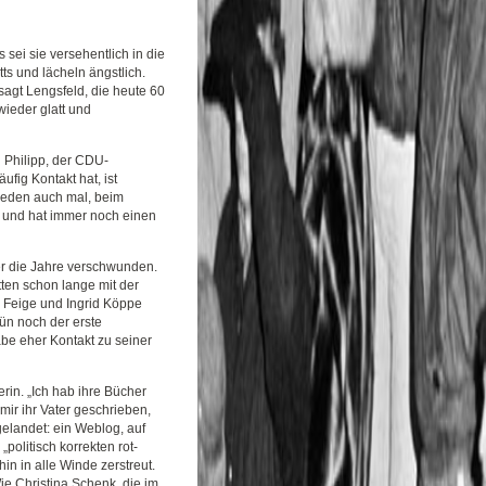
 sei sie versehentlich in die
ts und lächeln ängstlich.
sagt Lengsfeld, die heute 60
wieder glatt und
hn Philipp, der CDU-
ufig Kontakt hat, ist
 reden auch mal, beim
ch und hat immer noch einen
r die Jahre verschwunden.
ten schon lange mit der
r Feige und Ingrid Köppe
ün noch der erste
be eher Kontakt zu seiner
rin. „Ich hab ihre Bücher
 mir ihr Vater geschrieben,
gelandet: ein Weblog, auf
olitisch korrekten rot-
n in alle Winde zerstreut.
e Christina Schenk, die im