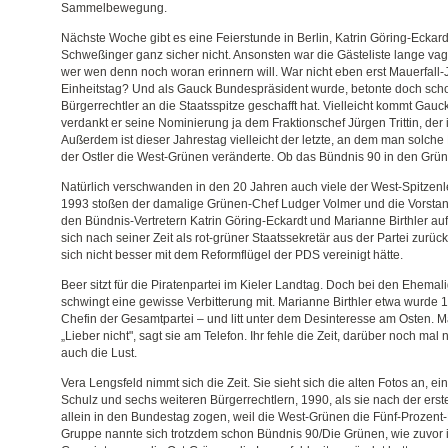
Sammelbewegung.
Nächste Woche gibt es eine Feierstunde in Berlin, Katrin Göring-Eckardt
Schweßinger ganz sicher nicht. Ansonsten war die Gästeliste lange vage
wer wen denn noch woran erinnern will. War nicht eben erst Mauerfal
Einheitstag? Und als Gauck Bundespräsident wurde, betonte doch schon
Bürgerrechtler an die Staatsspitze geschafft hat. Vielleicht kommt Gauck 
verdankt er seine Nominierung ja dem Fraktionschef Jürgen Trittin, der i
Außerdem ist dieser Jahrestag vielleicht der letzte, an dem man solche Fr
der Ostler die West-Grünen veränderte. Ob das Bündnis 90 in den Grün
Natürlich verschwanden in den 20 Jahren auch viele der West-Spitzenl
1993 stoßen der damalige Grünen-Chef Ludger Volmer und die Vorstan
den Bündnis-Vertretern Katrin Göring-Eckardt und Marianne Birthler au
sich nach seiner Zeit als rot-grüner Staatssekretär aus der Partei zurück
sich nicht besser mit dem Reformflügel der PDS vereinigt hätte.
Beer sitzt für die Piratenpartei im Kieler Landtag. Doch bei den Ehem
schwingt eine gewisse Verbitterung mit. Marianne Birthler etwa wurde 
Chefin der Gesamtpartei – und litt unter dem Desinteresse am Osten. 
„Lieber nicht", sagt sie am Telefon. Ihr fehle die Zeit, darüber noch mal
auch die Lust.
Vera Lengsfeld nimmt sich die Zeit. Sie sieht sich die alten Fotos an, ei
Schulz und sechs weiteren Bürgerrechtlern, 1990, als sie nach der er
allein in den Bundestag zogen, weil die West-Grünen die Fünf-Prozent-
Gruppe nannte sich trotzdem schon Bündnis 90/Die Grünen, wie zuvor 