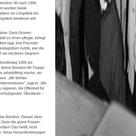
Bündnis' 90 nach 1990
tem wurden beide
aktion sei Lengsfeld ein
ngsfeld wiederum will
Jahre. Dass Grünen-
akt zu ihnen pflegte, belegt
eld sagt, ihre Freundin
estagsbüro nutzte, war die
 als mit deren Gegnern.
 Bundestag 1990 als
die kleine Bündnis-90-Truppe
te arbeitsfähig mache, sei
ren. „Wir führten
nterventionen", sagt er. „Wir
 regieren, die Offenheit für
schutzgesetz, Ökosteuer –
f das Bündnis. Darauf, dass
e Ossis die grüne Frauen-
eißen! Das heißt, nicht
sse. Neue Herausforderungen