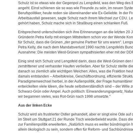
Schulz ist so etwas wie der Gegenpol zu Lengsfeld, was den Weg des 
angeht. Einst schienen sie so was wie Freunde zu sein, im neuen Sys
Berufspolitiker, heute reden sie übereinander wie Ex-Geliebte. In der Fr
Arbeitsausfall gewesen, sagte Schulz nach ihrem Wechsel zur CDU. Le
gehört haben, Schulz mache sich in Straßburg einen schlanken Fuß.
Entsprechend unterscheiden sich ihre Erinnerungen an die letzten 20 
Gründerin Petra Kelly mit einigen Mitstreitern schon vor der Wende Kont
für Schulz, dass die Grünen „der genuine Partner für uns waren". Lengsf
Petra Kelly, die nach dem Mandatsverlust 1990 nachts Lengsfelds Bund
Ausnahme: Die meisten West-Grünen sympathisierten eher mit der DDR
Einig sind sich Schulz und Lengsfeld darin, dass die West-Grünen den
zerstrittener und verhasster Haufen verließen. Aber für Schulz stellte 
danach so ziemlich alle wichtigen Weichen: Alles, was die Fraktion heu
damals entstanden – Arbeitskreise, Geschäftsordnung, effiziente Struktu
Paradigmenwechsel herbei, in der Außenpolitik, der Frage humanitärer I
entwickelten viele Ideen, die heute selbstverständlich sind – der Wille zu
Schwarz-Grün oder Ampel. Auch politisch: Einwanderungsgesetz, Natur
wir begannen vieles, was Rot-Grün nach 1998 umsetzte."
Aus der linken Ecke
Schulz wird als frustrierter Ostler gehandelt, aber er singt eine Ode au
im Streit um Stuttgart 21 der Runde Tisch wiederbelebt wurde. Dass di
zur Familienpolitik erweiterten. „Natürlich muss es weiter bündnisgrün h
allein ökologisch zu sein, sondern offen für Reform- und Sachbündni