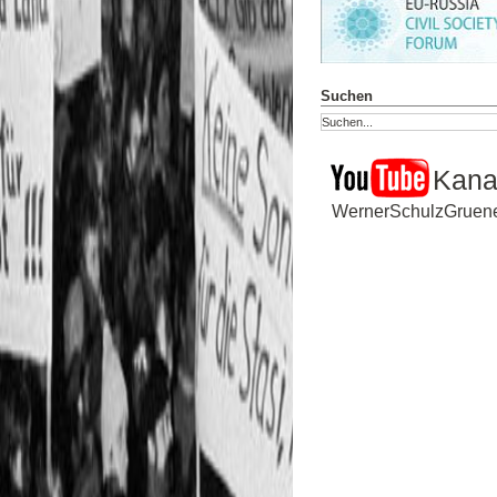
Suchen
Kana
WernerSchulzGrue