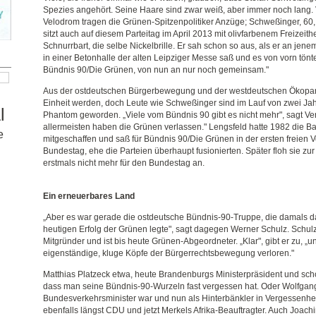
Spezies angehört. Seine Haare sind zwar weiß, aber immer noch lang.
Velodrom tragen die Grünen-Spitzenpolitiker Anzüge; Schweßinger, 60,
sitzt auch auf diesem Parteitag im April 2013 mit olivfarbenem Freizeit
Schnurrbart, die selbe Nickelbrille. Er sah schon so aus, als er an jen
in einer Betonhalle der alten Leipziger Messe saß und es von vorn tönt
Bündnis 90/Die Grünen, von nun an nur noch gemeinsam."
Aus der ostdeutschen Bürgerbewegung und der westdeutschen Ökopartei
Einheit werden, doch Leute wie Schweßinger sind im Lauf von zwei Jah
l
Phantom geworden. „Viele vom Bündnis 90 gibt es nicht mehr", sagt Ver
allermeisten haben die Grünen verlassen." Lengsfeld hatte 1982 die B
ne
mitgeschaffen und saß für Bündnis 90/Die Grünen in der ersten freien
Bundestag, ehe die Parteien überhaupt fusionierten. Später floh sie zur 
erstmals nicht mehr für den Bundestag an.
Ein erneuerbares Land
„Aber es war gerade die ostdeutsche Bündnis-90-Truppe, die damals 
heutigen Erfolg der Grünen legte", sagt dagegen Werner Schulz. Schul
Mitgründer und ist bis heute Grünen-Abgeordneter. „Klar", gibt er zu, „u
eigenständige, kluge Köpfe der Bürgerrechtsbewegung verloren."
Matthias Platzeck etwa, heute Brandenburgs Ministerpräsident und sch
dass man seine Bündnis-90-Wurzeln fast vergessen hat. Oder Wolfgang
Bundesverkehrsminister war und nun als Hinterbänkler in Vergessenhei
ebenfalls längst CDU und jetzt Merkels Afrika-Beauftragter. Auch Joa