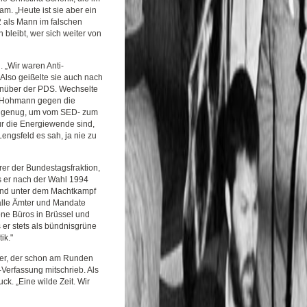
am. „Heute ist sie aber ein
2 als Mann im falschen
 bleibt, wer sich weiter von
 „Wir waren Anti-
 Also geißelte sie auch nach
nüber der PDS. Wechselte
n Hohmann gegen die
ch genug, um vom SED- zum
ür die Energiewende sind,
Lengsfeld es sah, ja nie zu
rer der Bundestagsfraktion,
ls er nach der Wahl 1994
und unter dem Machtkampf
 alle Ämter und Mandate
öne Büros in Brüssel und
 er stets als bündnisgrüne
ik."
iker, der schon am Runden
Verfassung mitschrieb. Als
k. „Eine wilde Zeit. Wir