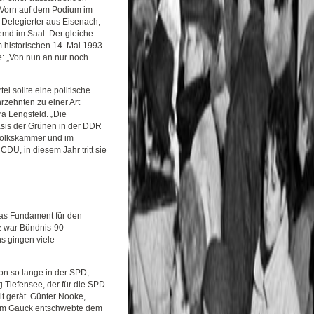
 Vorn auf dem Podium im
 Delegierter aus Eisenach,
hemd im Saal. Der gleiche
em historischen 14. Mai 1993
e: „Von nun an nur noch
 sollte eine politische
rzehnten zu einer Art
a Lengsfeld. „Die
asis der Grünen in der DDR
 Volkskammer und im
CDU, in diesem Jahr tritt sie
das Fundament für den
z war Bündnis-90-
ns gingen viele
on so lange in der SPD,
 Tiefensee, der für die SPD
t gerät. Günter Nooke,
chim Gauck entschwebte dem