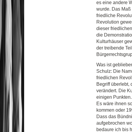
es eine andere W
wurde. Das Maß wa
friedliche Revolu
Revolution gewes
dieser friedlich
die Demonstrati
Kulturhäuser gew
der treibende Te
Bürgerrechtsgrup
Was ist geblieb
Schulz: Die Name
friedlichen Revo
Begriff überlebt,
verändert. Die K
einigen Punkten.
Es wäre ihnen so
kommen oder 199
Dass das Bündni
aufgebrochen wor
bedaure ich bis 