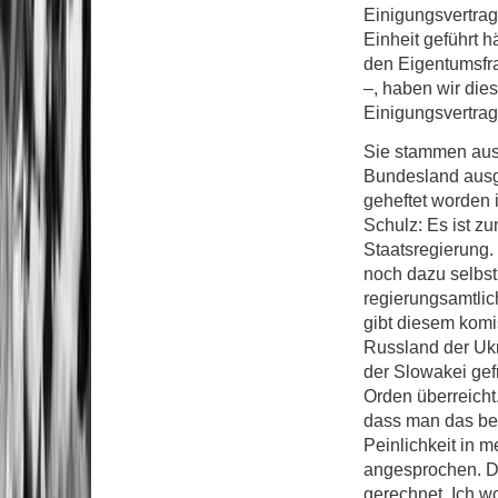
Einigungsvertra
Einheit geführt h
den Eigentumsfra
–, haben wir die
Einigungsvertrag
Sie stammen aus 
Bundesland ausg
geheftet worden 
Schulz: Es ist z
Staatsregierung. 
noch dazu selbst 
regierungsamtlic
gibt diesem komi
Russland der Uk
der Slowakei gef
Orden überreicht.
dass man das be
Peinlichkeit in
angesprochen. Da
gerechnet. Ich wo