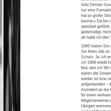
Setz Deinen Gust
nur eine Formalie
hat so große Stüc
kannst.« Da bin 
speiübel gefühlt
gedemütigt, mic
ab habe ich den 
1980 haben Sie s
Sie Ihren Job an
Schulz: Ja, ich w
ich 1968 erlebt h
Mut, den ich '68
waren die Sowjet
wieder so eine v
aufgestanden – d
Assistent an die 
für einen verhee
Möglicherweise 
Übrigen erinnere