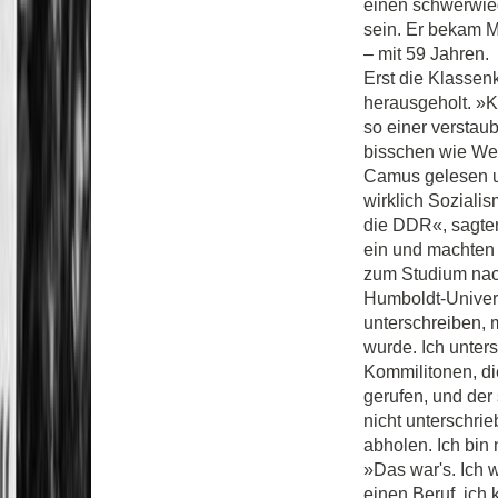
einen schwerwieg
sein. Er bekam 
– mit 59 Jahren.
Erst die Klasse
herausgeholt. »
so einer verstau
bisschen wie Wes
Camus gelesen un
wirklich Sozialis
die DDR«, sagte
ein und machten
zum Studium nach
Humboldt-Universi
unterschreiben, 
wurde. Ich unters
Kommilitonen, di
gerufen, und der
nicht unterschri
abholen. Ich bin
»Das war's. Ich w
einen Beruf, ich 