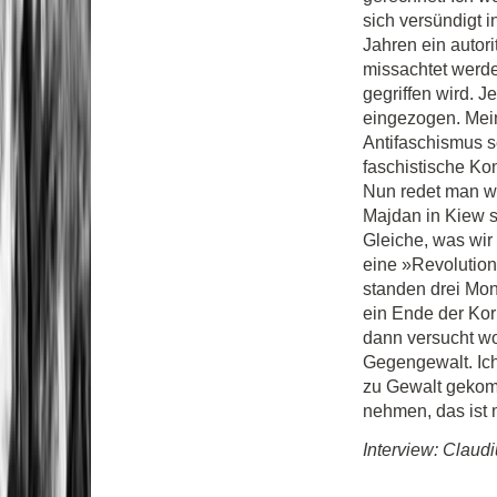
sich versündigt 
Jahren ein autor
missachtet werde
gegriffen wird. J
eingezogen. Mein
Antifaschismus s
faschistische Kon
Nun redet man wi
Majdan in Kiew s
Gleiche, was wir 
eine »Revolution
standen drei Mona
ein Ende der Kor
dann versucht wo
Gegengewalt. Ich
zu Gewalt gekomm
nehmen, das ist
Interview: Clau