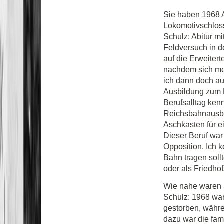
Sie haben 1968 
Lokomotivschlos
Schulz: Abitur m
Feldversuch in de
auf die Erweiter
nachdem sich mei
ich dann doch au
Ausbildung zum 
Berufsalltag kenn
Reichsbahnausbe
Aschkasten für e
Dieser Beruf war
Opposition. Ich 
Bahn tragen sollt
oder als Friedhof
Wie nahe waren S
Schulz: 1968 war
gestorben, währe
dazu war die fam