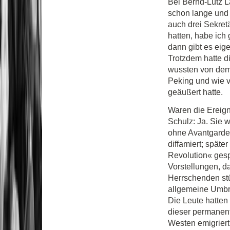
Bei Bernd-Lutz L
schon lange und w
auch drei Sekret
hatten, habe ich
dann gibt es eig
Trotzdem hatte d
wussten von dem
Peking und wie v
geäußert hatte.
Waren die Ereign
Schulz: Ja. Sie 
ohne Avantgarde,
diffamiert; spät
Revolution« gesp
Vorstellungen, d
Herrschenden stü
allgemeine Umbr
Die Leute hatten
dieser permanent
Westen emigriert