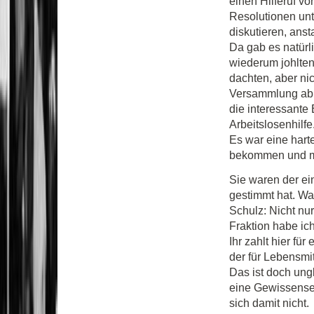
einen Hilferuf v
Resolutionen unt
diskutieren, anst
Da gab es natürl
wiederum johlten
dachten, aber ni
Versammlung ab, 
die interessante
Arbeitslosenhilfe
Es war eine harte
bekommen und m
Sie waren der ei
gestimmt hat. W
Schulz: Nicht nu
Fraktion habe ich
Ihr zahlt hier fü
der für Lebensmi
Das ist doch ung
eine Gewissense
sich damit nicht.