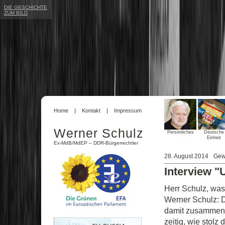
DIE GESCHICHTE
ZUM BILD
Home
Kontakt
Impressum
Werner Schulz
Persönliches
Deutsche
Einheit
Ex-MdB/MdEP – DDR-Bürgerrechtler
28. August 2014
Gew
Interview "
Herr Schulz, wa
Werner Schulz: D
damit zusammen, 
zeitig, wie stolz