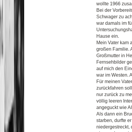
wollte 1966 zus
Bei der Vorberei
Schwager zu acht
war damals im fü
Untersuchungshaf
Hause ein.
Mein Vater kam a
großen Familie. 
Großmutter in He
Fernsehbilder g
auf mich den Eind
war im Westen. 
Für meinen Vater
zurückfahren sollt
nur zurück zu mei
völlig leeren In
angeguckt wie Al
Als dann ein Bru
starben, durfte e
niedergestreckt, 