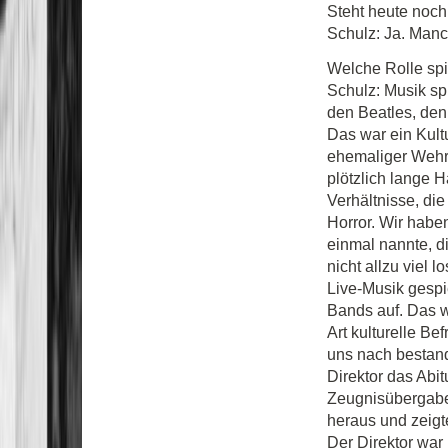
Steht heute noch
Schulz: Ja. Manch
Welche Rolle spi
Schulz: Musik spi
den Beatles, den
Das war ein Kult
ehemaliger Wehr
plötzlich lange
Verhältnisse, die
Horror. Wir habe
einmal nannte, 
nicht allzu viel
Live-Musik gespie
Bands auf. Das w
Art kulturelle Be
uns nach bestand
Direktor das Abit
Zeugnisübergabe
heraus und zeigte
Der Direktor war 