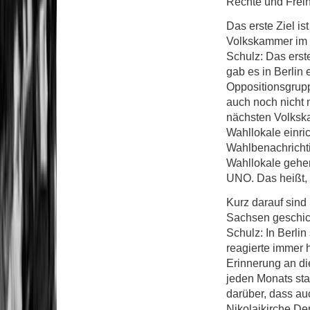
Rechte und Freih
Das erste Ziel is
Volkskammer im
Schulz: Das erste
gab es in Berlin 
Oppositionsgrup
auch noch nicht 
nächsten Volkska
Wahllokale einric
Wahlbenachrichti
Wahllokale gehen 
UNO. Das heißt, 
Kurz darauf sin
Sachsen geschic
Schulz: In Berlin
reagierte immer h
Erinnerung an di
jeden Monats sta
darüber, dass auc
Nikolaikirche D