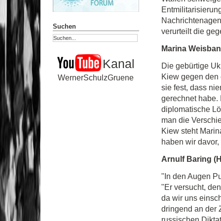
Entmilitarisierun
Nachrichtenagent
Suchen
verurteilt die g
Marina Weisband
Kanal
Die gebürtige Uk
Kiew gegen den d
WernerSchulzGruene
sie fest, dass ni
gerechnet habe. D
diplomatische Lö
man die Verschie
Kiew steht Marin
haben wir davor,
Arnulf Baring (H
"In den Augen Put
"Er versucht, de
da wir uns einsc
dringend an der
russischen Diktat