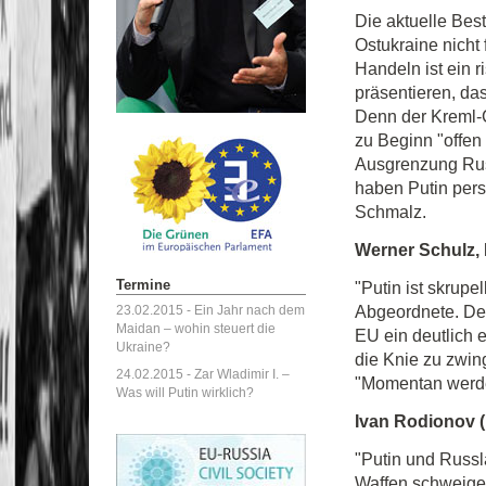
Die aktuelle Best
Ostukraine nicht
Handeln ist ein 
präsentieren, da
Denn der Kreml-C
zu Beginn "offen
Ausgrenzung Rus
haben Putin pers
Schmalz.
Werner Schulz, 
Termine
"Putin ist skrupel
Abgeordnete. Der
23.02.2015 -
Ein Jahr nach dem
Maidan – wohin steuert die
EU ein deutlich 
Ukraine?
die Knie zu zwin
24.02.2015 -
Zar Wladimir I. –
"Momentan werden
Was will Putin wirklich?
Ivan Rodionov 
"Putin und Russl
Waffen schweige