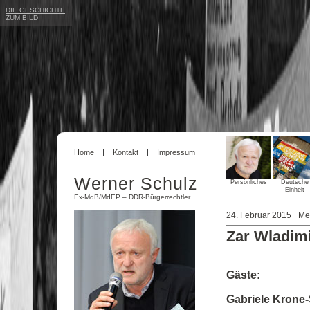
DIE GESCHICHTE
ZUM BILD
Home
Kontakt
Impressum
Werner Schulz
Persönliches
Deutsche
Einheit
Ex-MdB/MdEP – DDR-Bürgerrechtler
24. Februar 2015
Me
Zar Wladimir
Gäste:
Gabriele Krone