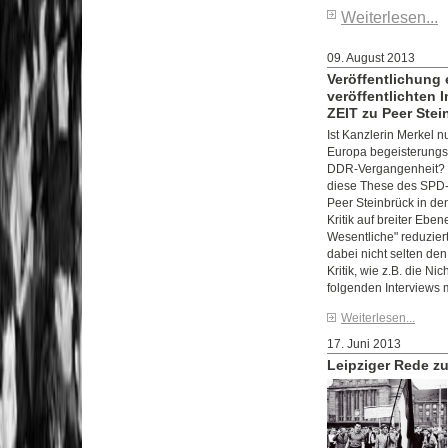
Weiterlesen...
09. August 2013
Veröffentlichung 
veröffentlichten 
ZEIT zu Peer Stei
Ist Kanzlerin Merkel n
Europa begeisterungsf
DDR-Vergangenheit? M
diese These des SPD
Peer Steinbrück in d
Kritik auf breiter Eben
Wesentliche" reduzier
dabei nicht selten de
Kritik, wie z.B. die Ni
folgenden Interviews m
Weiterlesen...
17. Juni 2013
Leipziger Rede z