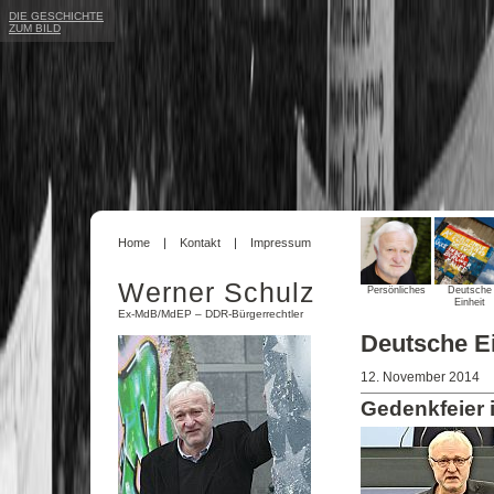
DIE GESCHICHTE
ZUM BILD
Home
Kontakt
Impressum
Werner Schulz
Persönliches
Deutsche
Einheit
Ex-MdB/MdEP – DDR-Bürgerrechtler
Deutsche Ei
12. November 2014
Gedenkfeier