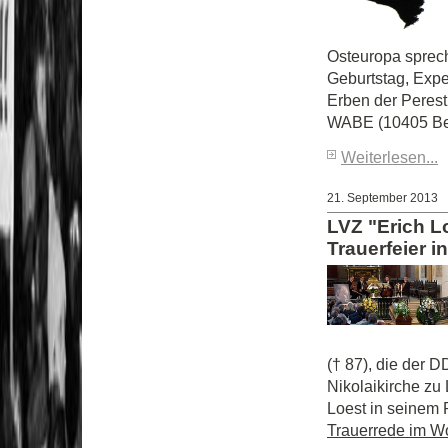
Osteuropa sprec
Geburtstag, Expe
Erben der Perest
WABE (10405 Berl
Weiterlesen...
21. September 2013
LVZ "Erich Lo
Trauerfeier i
(† 87), die der D
Nikolaikirche zu 
Loest in seinem 
Trauerrede im Wor