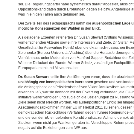
sei. Die Regierungspartei habe systematisch darauf abgezielt, aussicht
Oppositionskandidaten durch Drohungen gegen sie bzw. Angehörige 
was in einigen Fällen auch gelungen sei.
Der zweite Teil des Fachgesprächs nahm die
außenpolitischen Lage 
mögliche Konsequenzen der Wahlen
in den Blick.
Als geladene Experten referierten Dr. Susan Stewart (Stiftung Wissensch
vorherrschenden Akteure sowie ihre Interessen und Ziele, Dr. Stefan M
Gesellschaft für Auswärtige Politik) über die ukrainisch-russischen Be
Solonenko (Europa-Universität Viadrina) über die Herausforderungen 
Verhältnisses unter Moderation von Manfred Sapper. Redakteur der Ze
Weiterer Diskutant der Runde: Werner Schulz, zuständiger Fachpolitike
Europaparlament und Mitveranstalter.
Dr. Susan Stewart
stellte ihre Ausführungen voran, dass die
ukrainisch
unabhängig von innenpolitischen Interessen
gesehen und verstande
die Anfangsphase des Präsidentschaft von Viktor Janukovitsch kaum s
erkennen ließ, war sie dennoch mit der Erwartung verbunden, die EU-I
Initiative weiter verfolgen und zugleich die Beziehungen zu Russland 
Ziele seien nicht erreicht worden. Als außenpolitischer Erfolg sei hing
Assoziierungsabkommen mit der EU im Herbst 2011 zu sehen, dessen
demokratischen Rückschläge (Verfahren gegen frühere Regierungs- un
und die von der EU eingeforderte Konditionalität zur Achtung demokrat
Stocken, wenn nicht gar Wanken geraten ist. Verschleppte Reformproze
negativ auf die Beziehungen zum IWF aus.