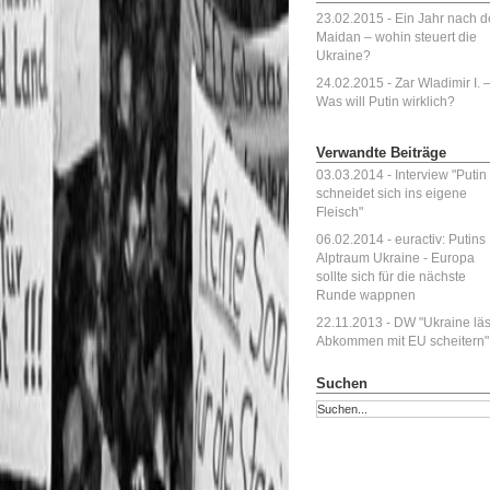
23.02.2015 -
Ein Jahr nach 
Maidan – wohin steuert die
Ukraine?
24.02.2015 -
Zar Wladimir I. 
Was will Putin wirklich?
Verwandte Beiträge
03.03.2014 - Interview "Putin
schneidet sich ins eigene
Fleisch"
06.02.2014 - euractiv: Putins
Alptraum Ukraine - Europa
sollte sich für die nächste
Runde wappnen
22.11.2013 - DW "Ukraine läs
Abkommen mit EU scheitern"
Suchen