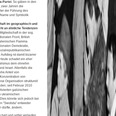
a-Partei
. So gäben in den
 zwei Jahren die
nter der Führung des
n. Name und Symbolik
schaft im geographisch und
sicht an ähnliche Tendenzen
itgliedschaft in der sog.
onalen Front, British
talienischen Fiamma
tionalen Demokratie,
ozialrepublikanischen
ufstieg ist damit bizarrer
Heute schadet ein eher
nalismus dem ohnehin
Israel. Allenfalls die
ohe Anteil von
 Konzentration von
se Organisation strukturell
den, seit Februar 2010
ivierten galizischen
 ukrainischen
ies könnte sich jedoch bei
en "Swobda" entweder
 dürfte, ändern.
hart und unfair verlaufen