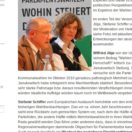
Experten und Gäste zu e
dem
politischen Perspektive
im Ergebnis der Wahlen 
Im ersten Teil der Verans
–
Jilge, Stefanie Schiffe
der Moderation von Hei
siehe Foto) mit aktuell
Entwicklungen der ukrai
auseinander.
Wilfried Jilge
von der Un
seinem Beitrag
"Wahlen 
Herrschaft?“ kritisch zur
Janukowitsch Stellung.
versuche sich die Parte
Kommunalwahlen im Oktober 2010 geradezu pathologisch Mehrheit zu 
Janukowitsch habe erfolgreich eine Machtvertikale etabliert. Besonders
st
sehr starke Patronage bzw. daraus resultierenden Verpflichtungen inne
würden staatliche Aufträge würden kaum noch im Wettbewerb vergebe
Stefanie Schiffer
vom Europäischen Austausch berichtete von den ers
bisherigen Wahlbeobachtungen. Das vor ca. einem Jahr beschlossene
sieht eine Rückkehr zum gemischten System vor, nach dem die Hälfte 
Parteilisten, die andere Hälfte mittels Mehrheitswahlrecht in ihren Wa
Rada gewählt werden Das führe unter anderem dazu, dass in einzelne
Regionalverwaltungen stammende Oligarchen für Parlamentssitze kand