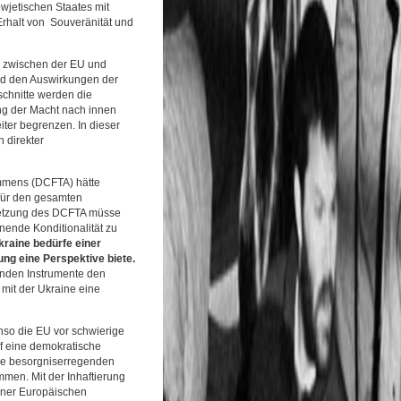
wjetischen Staates mit
Erhalt von Souveränität und
k zwischen der EU und
und den Auswirkungen der
schnitte werden die
ung der Macht nach innen
ter begrenzen. In dieser
n direkter
mmens (DCFTA) hätte
 für den gesamten
msetzung des DCFTA müsse
inende Konditionalität zu
Ukraine bedürfe einer
ung eine Perspektive biete.
henden Instrumente den
mit der Ukraine eine
enso die EU vor schwierige
f eine demokratische
ie besorgniserregenden
mmen. Mit der Inhaftierung
iner Europäischen