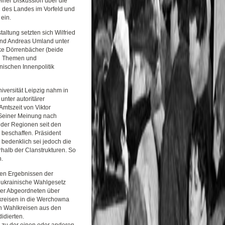
iner Diskussion über die
n des Landes im Vorfeld und
ein.
taltung setzten sich Wilfried
r und Andreas Umland unter
ke Dörrenbächer (beide
en Themen und
nischen Innenpolitik
iversität Leipzig nahm in
unter autoritärer
 Amtszeit von Viktor
 Seiner Meinung nach
i der Regionen seit den
beschaffen. Präsident
 bedenklich sei jedoch die
rhalb der Clanstrukturen. So
n.
ten Ergebnissen der
 ukrainische Wahlgesetz
der Abgeordneten über
hlkreisen in die Werchowna
n Wahlkreisen aus den
idierten.