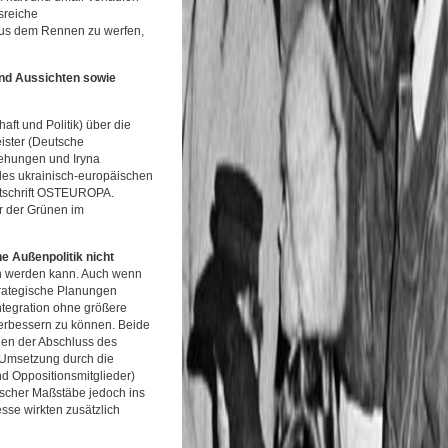
sreiche
aus dem Rennen zu werfen,
und Aussichten sowie
aft und Politik) über die
eister (Deutsche
ziehungen und Iryna
des ukrainisch-europäischen
itschrift OSTEUROPA.
r der Grünen im
e Außenpolitik nicht
n werden kann. Auch wenn
trategische Planungen
ntegration ohne größere
verbessern zu können. Beide
egen der Abschluss des
 Umsetzung durch die
d Oppositionsmitglieder)
ischer Maßstäbe jedoch ins
sse wirkten zusätzlich