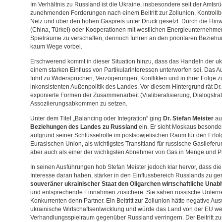
Im Verhältnis zu Russland ist die Ukraine, insbesondere seit der Amtsrü
zunehmenden Forderungen nach einem Beitritt zur Zollunion, Kontrollb
Netz und über den hohen Gaspreis unter Druck gesetzt. Durch die Hi
(China, Türkei) oder Kooperationen mit westlichen Energieunternehmen
Spielräume zu verschaffen, dennoch führen an den prioritären Bezie
kaum Wege vorbei.
Erschwerend kommt in dieser Situation hinzu, dass das Handeln der u
einem starken Einfluss von Partikularinteressen unterworfen sei. Das A
führt zu Widersprüchen, Verzögerungen, Konflikten und in ihrer Folge
inkonsistenten Außenpolitik des Landes. Vor diesem Hintergrund rät Dr.
exponierte Formen der Zusammenarbeit (Vialiberalisierung, Dialogstrat
Assoziierungsabkommen zu setzen.
Unter dem Titel „Balancing oder Integration“ ging
Dr. Stefan Meister
au
Beziehungen des Landes zu Russland
ein. Er sieht Moskaus besonder
aufgrund seiner Schlüsselrolle im postsowjetischen Raum für den Erfol
Eurasischen Union, als wichtigstes Transitland für russische Gasliefe
aber auch als einer der wichtigsten Abnehmer von Gas in Menge und Pr
In seinen Ausführungen hob Stefan Meister jedoch klar hervor, dass die
Interesse daran haben, stärker in den Einflussbereich Russlands zu ge
souveräner ukrainischer Staat den Oligarchen wirtschaftliche Unab
und entsprechende Einnahmen zusichere. Sie sähen russische Untern
Konkurrenten denn Partner. Ein Beitritt zur Zollunion hätte negative Au
ukrainische Wirtschaftsentwicklung und würde das Land von der EU w
Verhandlungsspielraum gegenüber Russland verringern. Der Beitritt z