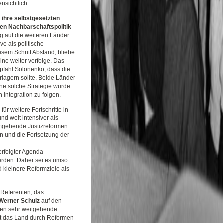
nsichtlich.
 ihre selbstgesetzten
en Nachbarschaftspolitik
g auf die weiteren Länder
e als politische
sem Schritt Abstand, bliebe
ine weiter verfolge. Das
pfahl Solonenko, dass die
lagern sollte. Beide Länder
ine solche Strategie würde
Integration zu folgen.
ür weitere Fortschritte in
d weit intensiver als
umgehende Justizreformen
en und die Fortsetzung der
verfolgter Agenda
werden. Daher sei es umso
d kleinere Reformziele als
 Referenten, das
Werner Schulz
auf den
hren sehr weitgehende
eit das Land durch Reformen