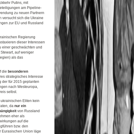
ckkehr Putins, mit
eteiligungen am Pipeline-
nwendung zu neuen Partnern
 versucht sich die Ukraine
hungen zur EU und Russland
krainischen Regierung
ustaxieren dieser Interessen
 zu einer geschwächten und
 Stewart, auf weniger
egien) als das
f die
besonderen
es strategisches Interesse
g der für 2015 geplanten
rungen nach Westeuropa,
eis selbst.
 ukrainischen Eliten kein
raten, da
nur ein
hängigkeit
von Russland
ehmen eher als
swirkungen auf die
egführen bzw. den
ur Eurasischen Union läge