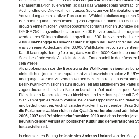
Auch ist nach der Wahl ein
Wechsel der parteilosen Direktkandidaten
Parlamentsfraktion zu erwarten, so dass das Wahlergebnis nachträglich
Auch eröffne die Direktwahl ein ganzes Spektrum von
Manipulationsmö
Verwendung administrativer Ressourcen, Wählerbeeinflussung durch 
Behinderung und Einschüchterung von Gegenkandidaten.Frau Schiffer b
größten einheimischen Wahlbeobachtungsorganisationen „Komitee der
OPORA 250 Langzeitbeobachter und 3.500 Kurzzeitbeobachter registrie
werde durch 90 internationale Langzeit- und 600 Kurzzeitbeobachter 
4.000 unabhängige Wahlbeobachter
zuzüglich der Beobachter der Pa
was von einer Abdeckung aller 33.000 Wahllokalen jedoch weit entfernt 
Kandidatenregistrierung fiele auf, dass von über 6000 Kandidaten nur 
Somit bestünde wenig Aussicht, dass der Frauenanteil in der nächsten 
sein werde.
Als problematisch sei die
Besetzung der Wahlkommissionen
zu bene
einheitliches, jedoch nicht repräsentatives Losverfahren seien z.B. 
übergangen worden. Außerdem werden Sitze zum Teil getauscht oder au
Bezirkswahlkommissionen zum großen Teil aus Mitgliedern der Partei 
zugeordneten technischen Parteien bestehen. Ziel hierbei ist: jede Part
Plätze in den Kommissionen zu blockieren und sie dann später mit Gefo
Wahlkampf gab es zudem Vorfälle, bei denen Oppositionskandidaten v
und bedroht wurden. Auch physische Attacken hat es gegeben.
Frau Sc
die Parlamentswahlen nicht in der Qualität vorbereitet und administ
2006, 2007 und Präsidentschaftswahlen 2010 und dass bereits jetzt 
beunruhigender Verlust an politischer Kultur und demokratischen S
festzustellen ist.
In einem dritten Beitrag befasste sich
Andreas Umland
von der Mohyla