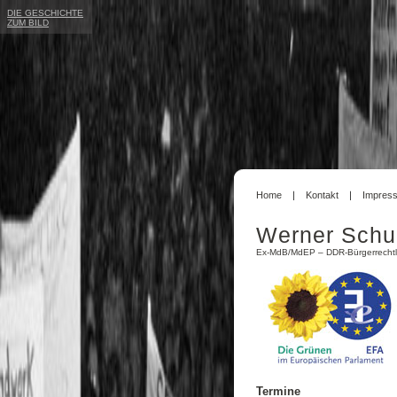
DIE GESCHICHTE
ZUM BILD
Home
Kontakt
Impres
Werner Schu
Ex-MdB/MdEP – DDR-Bürgerrechtl
Termine