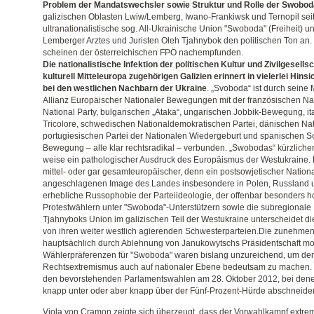
Problem der Mandatswechsler sowie Struktur und Rolle der Swobod
galizischen Oblasten Lwiw/Lemberg, Iwano-Frankiwsk und Ternopil seit
ultranationalistische sog. All-Ukrainische Union "Swoboda" (Freiheit) u
Lemberger Arztes und Juristen Oleh Tjahnybok den politischen Ton a
scheinen der österreichischen FPÖ nachempfunden.
Die nationalistische Infektion der politischen Kultur und Zivilgesell
kulturell Mitteleuropa zugehörigen Galizien erinnert in vielerlei Hin
bei den westlichen Nachbarn der Ukraine
. „Svoboda“ ist durch seine M
Allianz Europäischer Nationaler Bewegungen mit der französischen Nati
National Party, bulgarischen „Ataka“, ungarischen Jobbik-Bewegung, i
Tricolore, schwedischen Nationaldemokratischen Partei, dänischen Na
portugiesischen Partei der Nationalen Wiedergeburt und spanischen S
Bewegung – alle klar rechtsradikal – verbunden. „Swobodas“ kürzlicher A
weise ein pathologischer Ausdruck des Europäismus der Westukraine. 
mittel- oder gar gesamteuropäischer, denn ein postsowjetischer Natio
angeschlagenen Image des Landes insbesondere in Polen, Russland und 
erhebliche Russophobie der Parteiideologie, der offenbar besonders h
Protestwählern unter "Swoboda"-Unterstützern sowie die subregionale
Tjahnyboks Union im galizischen Teil der Westukraine unterscheidet die
von ihren weiter westlich agierenden Schwesterparteien.Die zunehmen
hauptsächlich durch Ablehnung von Janukowytschs Präsidentschaft mot
Wählerpräferenzen für "Swoboda" waren bislang unzureichend, um den
Rechtsextremismus auch auf nationaler Ebene bedeutsam zu machen. D
den bevorstehenden Parlamentswahlen am 28. Oktober 2012, bei den
knapp unter oder aber knapp über der Fünf-Prozent-Hürde abschneiden
Viola von Cramon zeigte sich überzeugt, dass der Vorwahlkampf extrem 