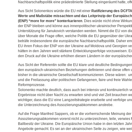
Nachbarschaftspolitik eine prädestinierte Stellung eingeräumt hatte, offe
Aus Sicht Solonenkos würde die EU mit einer
Ratifizierung des DCFTA
Werte und Maßstäbe missachten und das Leitprinzip der Europäisch
(ENP) “more for more” konterkarieren
. Dies würde nicht ohne Wirkun
der ENP bleiben und könne aus innenpolitischer ukrainischer Perspektiv
Unterstützung für Janukovich verstanden werden. Nimmt die EU von die
über Monate die Frage offen, welche Politik die EU gegenüber der Ukra
beträfe insbesondere die europäische Nachbarschaftspolitik. Daher em
EU ihren Fokus der ENP von der Ukraine auf Moldova und Georgien ver
hätten in den Jahren weit stärkere Entwicklungserfolge vorzuweisen. E
den Druck auf die Ukraine erhöhen diesen Ländern in der europäischen 
Aus Sicht der Referentin sollte die EU klare und deutliche Bedingungen f
den europäisch-ukrainischen Beziehungen definieren und diese offen un
bisher in die ukrainische Gesellschaft kommunizieren. Diese wären: 
und die Freilassung aller politischen Gefangenen, faire und freie Wahl
Reformprozesse.
Solonenko machte deutlich, dass auch bei intensiv und kontinuierlich 
Ergebnisse nicht über Nacht zu erwarten sind und viel Zeit brauchen 
wichtiger, dass die EU eine Langzeitstrategie erarbeite und verfolge un
die Unterzeichnung des Assoziierungsabkommen anstrebe.
Auf die Frage Manfred Sappers, ob er die vorherrschende Meinung der
Assoziierungsabkommen vorerst nicht zu unterzeichnen, teile, verwies
Ballbesitz der Ukraine. Die Europäische Union habe in den letzten Ja
Angebote gemacht. Es sei an der ukrainischen Seite zu zeigen, wie w