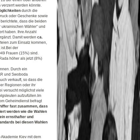
zu der einen oder anderen
 verzerrt werden könnte.
glichkeiten
durch die
Druck oder Geschenke sowie
erichtete, dass die beiden
 ukrainischen Wähler“ und
rt haben. Ihre Anzahl
ergänzt. Damit werden
ca.
rteien zum Einsatz kommen,
ist.Bei der
949 Frauen (15%) sind.
Rada höher als jetzt (8%)
nnen. Durch ein
UDAR und Swoboda
ch verkauft, so dass die
der Regionen oder ihr
ei versucht möglichst viele
lgsleuten aufzufüllen.Im
om Geheimdienst befragt
hiffer fast zusammen, dass
riert werden wie die Wahlen
ein ernsthafter und
tandards bei diesen Wahlen
-Akademie Kiev mit dem