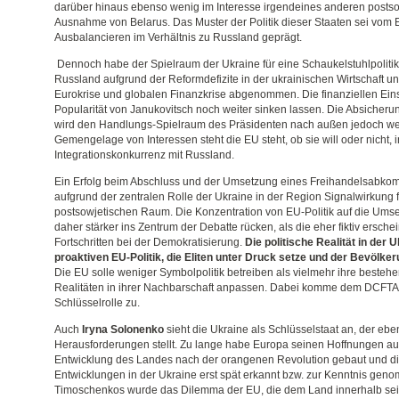
darüber hinaus ebenso wenig im Interesse irgendeines anderen postso
Ausnahme von Belarus. Das Muster der Politik dieser Staaten sei vom 
Ausbalancieren im Verhältnis zu Russland geprägt.
Dennoch habe der Spielraum der Ukraine für eine Schaukelstuhlpoliti
Russland aufgrund der Reformdefizite in der ukrainischen Wirtschaft 
Eurokrise und globalen Finanzkrise abgenommen. Die finanziellen Ein
Popularität von Janukovitsch noch weiter sinken lassen. Die Absicher
wird den Handlungs-Spielraum des Präsidenten nach außen jedoch wei
Gemengelage von Interessen steht die EU steht, ob sie will oder nicht, i
Integrationskonkurrenz mit Russland.
Ein Erfolg beim Abschluss und der Umsetzung eines Freihandelsabko
aufgrund der zentralen Rolle der Ukraine in der Region Signalwirkung
postsowjetischen Raum. Die Konzentration von EU-Politik auf die U
daher stärker ins Zentrum der Debatte rücken, als die eher fiktiv ersche
Fortschritten bei der Demokratisierung.
Die politische Realität in der 
proaktiven EU-Politik, die Eliten unter Druck setze und der Bevölker
Die EU solle weniger Symbolpolitik betreiben als vielmehr ihre beste
Realitäten in ihrer Nachbarschaft anpassen. Dabei komme dem DCFTA 
Schlüsselrolle zu.
Auch
Iryna Solonenko
sieht die Ukraine als Schlüsselstaat an, der eb
Herausforderungen stellt. Zu lange habe Europa seinen Hoffnungen au
Entwicklung des Landes nach der orangenen Revolution gebaut und d
Entwicklungen in der Ukraine erst spät erkannt bzw. zur Kenntnis geno
Timoschenkos wurde das Dilemma der EU, die dem Land innerhalb se