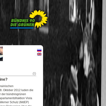
aine?
rainischen
. Oktober 2012 luden die
er der bündnisgrünen
parlamentsfraktion Viola
Werner Schulz (MdEP)