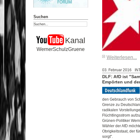
Suchen
Kanal
WernerSchulzGruene
Weiterlesen...
03. Februar 2016
IN
DLF: AfD ist "Sa
Empörten und der
den Gebrauch von Sc
Grenze zu Deutschlan
radikalen Vorstellung
Flüchtlingsstrom aufzu
Grünen-Politiker Wern
Wähler der AfD möcht
Obrigkeitsstaat, der 
sorgt".