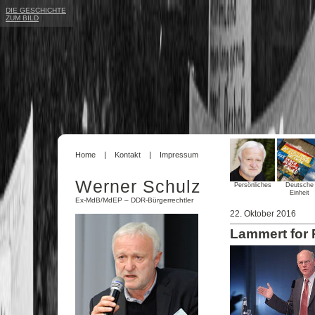
DIE GESCHICHTE
ZUM BILD
Home
Kontakt
Impressum
Werner Schulz
Persönliches
Deutsche
Einheit
Ex-MdB/MdEP – DDR-Bürgerrechtler
22. Oktober 2016
Lammert for 