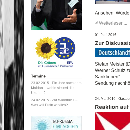
Ansehen, Würde 
Weiterlesen...
01. Juni 2016
Zur Diskussi
Stefan Meister (
Werner Schulz z
Termine
Sanktionen".
Sendung nachhö
23.02.2015 -
Ein Jahr nach dem
Maidan – wohin steuert die
Ukraine?
24. Mai 2016
Gastbe
24.02.2015 -
Zar Wladimir I. –
Was will Putin wirklich?
Reaktion auf