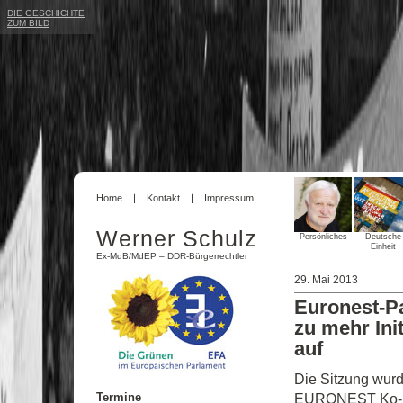
DIE GESCHICHTE
ZUM BILD
Home
Kontakt
Impressum
Werner Schulz
Persönliches
Deutsche
Einheit
Ex-MdB/MdEP – DDR-Bürgerrechtler
29. Mai 2013
Euronest-P
zu mehr Ini
auf
Die Sitzung wur
Termine
EURONEST Ko-Prä