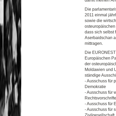
damit meinen Än
Die parlamentari
2011 einmal jährl
sowie die wirtsc
osteuropäischen P
dass sich selbst
Aserbaidschan a
mittragen.
Die EURONEST Ve
Europäischen Pa
der osteuropäisc
Moldawien und Uk
ständige Aussc
- Ausschuss für 
Demokratie
- Ausschuss für w
Rechtsvorschrift
- Ausschuss für 
- Ausschuss für 
Zivilgesellschaft