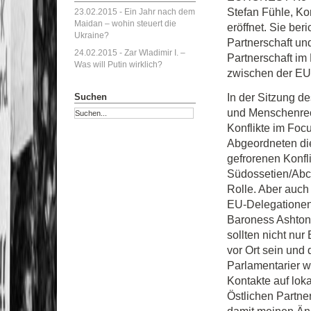
Stefan Fühle, Ko
23.02.2015 -
Ein Jahr nach dem
Maidan – wohin steuert die
eröffnet. Sie ber
Ukraine?
Partnerschaft und
24.02.2015 -
Zar Wladimir I. –
Partnerschaft i
Was will Putin wirklich?
zwischen der EU
In der Sitzung d
Suchen
und Menschenrech
Konflikte im Focu
Abgeordneten die
gefrorenen Konfl
Südossetien/Abcha
Rolle. Aber auch
EU-Delegationen 
Baroness Ashton
sollten nicht nur
vor Ort sein und
Parlamentarier 
Kontakte auf lok
Östlichen Partne