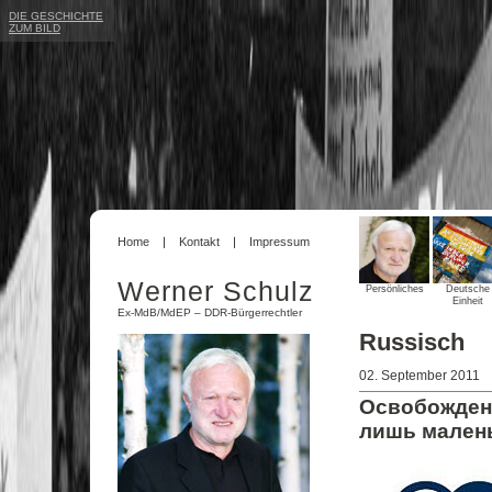
DIE GESCHICHTE
ZUM BILD
Home
Kontakt
Impressum
Werner Schulz
Persönliches
Deutsche
Einheit
Ex-MdB/MdEP – DDR-Bürgerrechtler
Russisch
02. September 2011
Освобождени
лишь мален