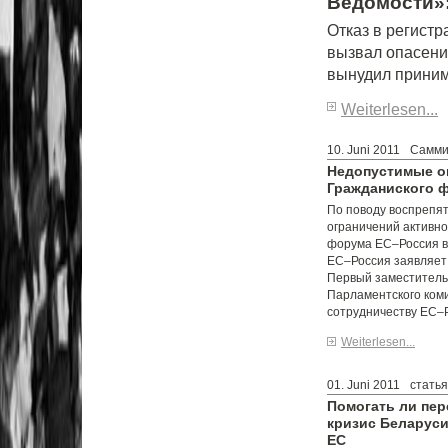
Ведомости»
Отказ в регист
вызвал опасени
вынудил прини
Weiterlesen...
10. Juni 2011
Самми
Недопустимые о
Гражданиского 
По поводу воспрепят
ограничений активно
форума ЕС–Россия в
ЕС–Россия заявляет
Первый заместитель
Парламентского ком
сотрудничеству ЕС–
Weiterlesen...
01. Juni 2011
стать
Помогать ли пе
кризис Беларуси
ЕС