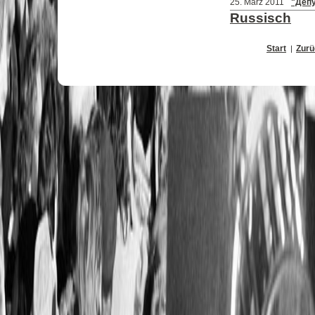
25. März 2011
"Деп
Russisch
Start
Zurü