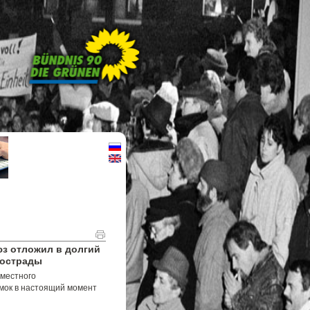
з отложил в долгий
тострады
вместного
мок в настоящий момент