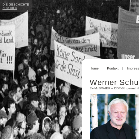
DIE GESCHICHTE
ZUM BILD
Home
Kontakt
Impres
Werner Schu
Ex-MdB/MdEP – DDR-Bürgerrechtl