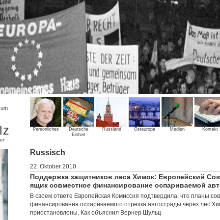
sum
lz
Persönliches
Deutsche
Russland
Osteuropa
Medien
Kontakt
Einheit
er
Russisch
22. Oktober 2010
Пoддержка защитников леса Химок: Европейский Сою
ящик совместное финансирование оспариваемoй ав
В своем ответе Европейская Комиссия подтвердила, что планы со
финансирования оспариваемого отрезка автострады через лес Хи
приостановлены. Как объяснил Вернер Шульц