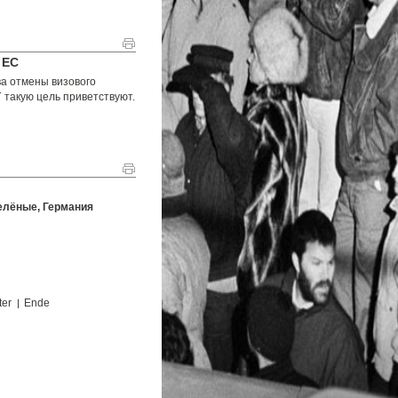
 ЕС
ва отмены визового
 такую цель приветствуют.
елёные, Германия
ter
Ende