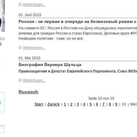
Weiterlesen...
01. Juni 2010
Россия - не первая в очереди на безвизовый режим с
На саммите ЕС- Россия в Ростове-на-Дону обсуждалась перспекти
режима для граждан России и стран Евросоюза. Деловые круги ФРГ
льц
Немецкие политики - тоже, но не все.
а
Weiterlesen...
01. Mai 2010
Биография Вернера Шульца
Правозащитник и Депутат Европейского Парламента, Союз 90/З
Weiterlesen...
Russisch
Seite 10 von 10
Start
Zurück
1
2
3
4
5
6
7
8
9
10
Wei