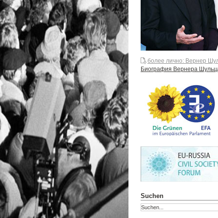
более лично: Вернер Шу
Биография Вернера Шульц
Suchen