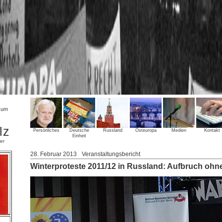
sum
lz
Persönliches
Deutsche
Russland
Osteuropa
Medien
Kontakt
Einheit
er
28. Februar 2013
Veranstaltungsbericht
Winterproteste 2011/12 in Russland: Aufbruch ohn