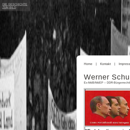
DIE GESCHICHTE
ZUM BILD
Home
Kontakt
Impres
Werner Schu
Ex-MdB/MdEP – DDR-Bürgerrechtl