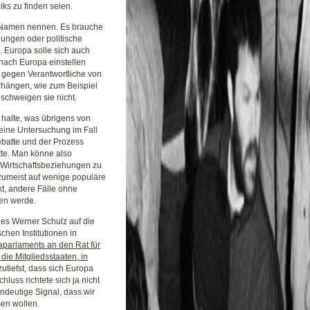
ks zu finden seien.
m Namen nennen. Es brauche
ungen oder politische
 Europa solle sich auch
nach Europa einstellen
 gegen Verantwortliche von
rhängen, wie zum Beispiel
 schweigen sie nicht.
halte, was übrigens von
 eine Untersuchung im Fall
ebatte und der Prozess
tte. Man könne also
 Wirtschaftsbeziehungen zu
 zumeist auf wenige populäre
t, andere Fälle ohne
hen werde.
ies Werner Schulz auf die
chen Institutionen in
aparlaments an den Rat für
ie Mitgliedsstaaten, in
utiefst, dass sich Europa
hluss richtete sich ja nicht
ndeutige Signal, dass wir
en wollen.