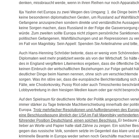
denken, missbraucht werde, wenn in ihren Reihen nur noch Apparatschi
Ilja Yashin riet Europa zu zwei Wegen des Umgang: 1. die Dinge bei
keine besonderen diplomatischen Gesten, um Russland auf Wahlfälsch
Gefangene anzusprechen sondern direkte und verständliche Aussagen.
keine Sorgen machen, dass Russland in der Folge die Gasversorgung 
würde. Zum zweiten sollte Europa nicht zögern persönliche Sanktionen
politischen Gefangenen, Wahlfälschungen und an Repressionen zu ve
im Fall von Magnitsky. Sein Appell: Spenden Sie Anteilnahme und bitte,
Auch Hans-Henning Schröder betonte, dass er wenig vom Schönreden 
Diplomaten weit mehr praktiziert werde als von der Wirtschaft. So hätte
des in England vergifteten Litwinenkos ergeben, dass die öffentliche D
keinen Einbruch der wirtschaftlichen Beziehungen zur Folge gehabt hä
deutlicher Dinge beim Namen nennen, ohne sich um verschlechternde
sorgen. Was ihn störe sei, dass die europäische Berichterstattung sich
Fälle, wie Chodorkovsky, Pussy Riot oder auch Timoschenko beschränk
Lobbyvertretung in den hiesigen Medien kaum oder gar nicht besproc
Auf den Spielraum für deutlichere Worte der Politik angesprochen verw
immer stärker zu Tage tretende Machtverschiebung innerhalb der politis
Europa.
Trotz mehrfacher Resolutionen und Aufforderungen des Europ
eine Beschlussfassung ähnlich der USA im Fall Magnitsky verhinderten d
führender Position Deutschland, einen solchen Beschluss.
Er bedaure z
lieber an Worte und Papier halte statt Zähne zu zeigen. Ein solcher Besc
gegen das russische Volk, sondern setzte im Gegenteil das klare und ei
kriminelle Beamte in Europa weder sehen noch Geschäfte machen lass