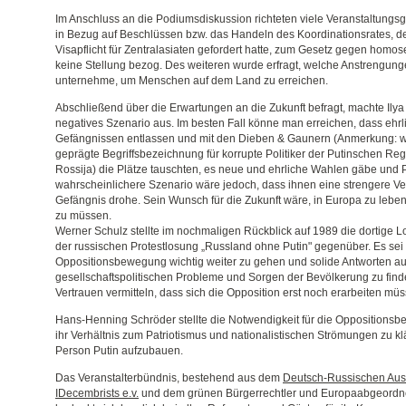
Im Anschluss an die Podiumsdiskussion richteten viele Veranstaltungsg
in Bezug auf Beschlüssen bzw. das Handeln des Koordinationsrates, d
Visapflicht für Zentralasiaten gefordert hatte, zum Gesetz gegen hom
keine Stellung bezog. Des weiteren wurde erfragt, welche Anstrengu
unternehme, um Menschen auf dem Land zu erreichen.
Abschließend über die Erwartungen an die Zukunft befragt, machte Ilya 
negatives Szenario aus. Im besten Fall könne man erreichen, dass eh
Gefängnissen entlassen und mit den Dieben & Gaunern (Anmerkung: w
geprägte Begriffsbezeichnung für korrupte Politiker der Putinschen Re
Rossija) die Plätze tauschten, es neue und ehrliche Wahlen gäbe und P
wahrscheinlichere Szenario wäre jedoch, dass ihnen eine strengere V
Gefängnis drohe. Sein Wunsch für die Zukunft wäre, in Europa zu lebe
zu müssen.
Werner Schulz stellte im nochmaligen Rückblick auf 1989 die dortige L
der russischen Protestlosung „Russland ohne Putin" gegenüber. Es sei 
Oppositionsbewegung wichtig weiter zu gehen und solide Antworten au
gesellschaftspolitischen Probleme und Sorgen der Bevölkerung zu finde
Vertrauen vermitteln, dass sich die Opposition erst noch erarbeiten müs
Hans-Henning Schröder stellte die Notwendigkeit für die Oppositio
ihr Verhältnis zum Patriotismus und nationalistischen Strömungen zu kl
Person Putin aufzubauen.
Das Veranstalterbündnis, bestehend aus dem
Deutsch-Russischen Aus
IDecembrists e.v.
und dem grünen Bürgerrechtler und Europaabgeordn