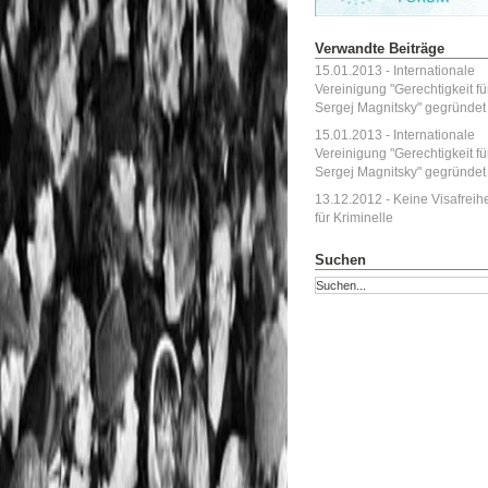
Verwandte Beiträge
15.01.2013 - Internationale
Vereinigung "Gerechtigkeit fü
Sergej Magnitsky" gegründet
15.01.2013 - Internationale
Vereinigung "Gerechtigkeit fü
Sergej Magnitsky" gegründet
13.12.2012 - Keine Visafreihe
für Kriminelle
Suchen