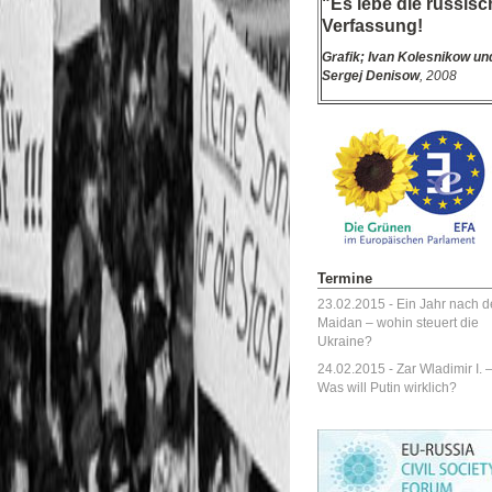
"Es lebe die russisc
Verfassung!
Grafik;
Ivan Kolesnikow un
Sergej Denisow
, 2008
Termine
23.02.2015 -
Ein Jahr nach 
Maidan – wohin steuert die
Ukraine?
24.02.2015 -
Zar Wladimir I. 
Was will Putin wirklich?