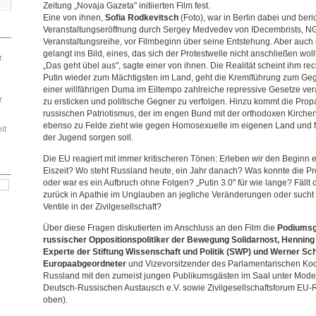
Zeitung „Novaja Gazeta" initiierten Film fest.
Eine von ihnen,
Sofia Rodkevitsch
(Foto), war in Berlin dabei und beri
Veranstaltungseröffnung durch Sergey Medvedev von IDecembrists, N
Veranstaltungsreihe, vor Filmbeginn über seine Entstehung. Aber auch
gelangt ins Bild, eines, das sich der Protestwelle nicht anschließen woll
r
„Das geht übel aus", sagte einer von ihnen. Die Realität scheint ihm r
Putin wieder zum Mächtigsten im Land, geht die Kremlführung zum Gege
einer willfährigen Duma im Eiltempo zahlreiche repressive Gesetze ve
r
zu ersticken und politische Gegner zu verfolgen. Hinzu kommt die Pro
russischen Patriotismus, der im engen Bund mit der orthodoxen Kirch
ebenso zu Felde zieht wie gegen Homosexuelle im eigenen Land und fü
it
der Jugend sorgen soll.
Die EU reagiert mit immer kritischeren Tönen: Erleben wir den Beginn 
Eiszeit? Wo steht Russland heute, ein Jahr danach? Was konnte die P
oder war es ein Aufbruch ohne Folgen? „Putin 3.0" für wie lange? Fällt 
zurück in Apathie im Unglauben an jegliche Veränderungen oder sucht
Ventile in der Zivilgesellschaft?
Über diese Fragen diskutierten im Anschluss an den Film die
Podiumsgä
russischer Oppositionspolitiker der Bewegung Solidarnost, Henning
Experte der Stiftung Wissenschaft und Politik (SWP) und Werner Sch
Europaabgeordneter
und Vizevorsitzender des Parlamentarischen Ko
Russland mit den zumeist jungen Publikumsgästen im Saal unter Mode
Deutsch-Russischen Austausch e.V. sowie Zivilgesellschaftsforum EU-R
oben).