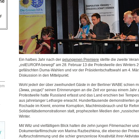
he
d
Ein halbes Jahr nach der
gelungenen Premiere
stellte die zweite Vera
„ostEUROPA bewegt" am 28. Februar 13 die Protestwelle des Winters 
gefälschten Duma-Wahlen und vor der Präsidentschaftswahl am 4. März
Diskussion in den Mittelpunkt.
Wohl jede/r der über zweihundert Gäste in der Berliner WABE schien m
dem
(Зима, уходи)" seinen Erinnerungen an die Zeit vor genau einem Jahr z
Protestwelle hatte Russland erfasst und das Land erschien bei Tempera
aus jahrelanger Lethargie erwacht. Hunderttausende demonstrierten g
–
Rochade im Kreml, enorme Korruption, Machtmissbrauch und für Refor
Solidaritätsdemonstrationen statt, prophezeiten Medien den „russischen
Winter.
Mit Witz und vielfältigem Blick halten die zehn jungen Filmemacher un
Dokumentarfilmschule von Marina Razbezhkina, die ebenso der Protes
Aufbruchstimmung und die schier grenzenlose Kreativität ihrer Aktiviste