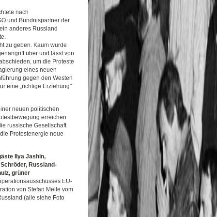
chtete nach
GO und Bündnispartner der
 ein anderes Russland
te.
echt zu geben. Kaum wurde
nangriff über und lässt von
rabschieden, um die Proteste
pagierung eines neuen
enführung gegen den Westen
r eine „richtige Erziehung"
einer neuen politischen
rotestbewegung erreichen
die russische Gesellschaft
 die Protestenergie neue
ste Ilya Jashin,
 Schröder, Russland-
ulz, grüner
operationsausschusses EU-
ration von Stefan Melle vom
ussland (alle siehe Foto