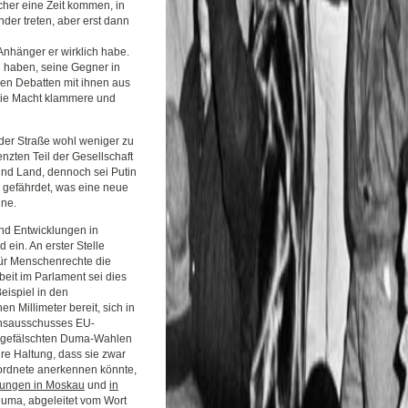
cher eine Zeit kommen, in
er treten, aber erst dann
 Anhänger er wirklich habe.
nd haben, seine Gegner in
hen Debatten mit ihnen aus
n die Macht klammere und
 der Straße wohl weniger zu
nzten Teil der Gesellschaft
und Land, dennoch sei Putin
e gefährdet, was eine neue
nne.
nd Entwicklungen in
ein. An erster Stelle
für Menschenrechte die
beit im Parlament sei dies
ispiel in den
en Millimeter bereit, sich in
onsausschusses EU-
en gefälschten Duma-Wahlen
e Haltung, dass sie zwar
geordnete anerkennen könnte,
zungen in Moskau
und
in
Duma, abgeleitet vom Wort