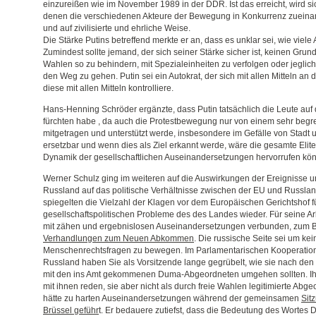
einzureißen wie im November 1989 in der DDR. Ist das erreicht, wird si
denen die verschiedenen Akteure der Bewegung in Konkurrenz zueinand
und auf zivilisierte und ehrliche Weise.
Die Stärke Putins betreffend merkte er an, dass es unklar sei, wie viele
Zumindest sollte jemand, der sich seiner Stärke sicher ist, keinen Gru
Wahlen so zu behindern, mit Spezialeinheiten zu verfolgen oder jeglic
den Weg zu gehen. Putin sei ein Autokrat, der sich mit allen Mitteln a
diese mit allen Mitteln kontrolliere.
Hans-Henning Schröder ergänzte, dass Putin tatsächlich die Leute auf
fürchten habe , da auch die Protestbewegung nur von einem sehr begre
mitgetragen und unterstützt werde, insbesondere im Gefälle von Stadt 
ersetzbar und wenn dies als Ziel erkannt werde, wäre die gesamte Elit
Dynamik der gesellschaftlichen Auseinandersetzungen hervorrufen kö
Werner Schulz ging im weiteren auf die Auswirkungen der Ereignisse u
Russland auf das politische Verhältnisse zwischen der EU und Russland 
spiegelten die Vielzahl der Klagen vor dem Europäischen Gerichtshof 
gesellschaftspolitischen Probleme des des Landes wieder. Für seine Ar
mit zähen und ergebnislosen Auseinandersetzungen verbunden, zum Be
Verhandlungen zum Neuen Abkommen
. Die russische Seite sei um kein
Menschenrechtsfragen zu bewegen. Im Parlamentarischen Kooperati
Russland haben Sie als Vorsitzende lange gegrübelt, wie sie nach d
mit den ins Amt gekommenen Duma-Abgeordneten umgehen sollten. Ihr
mit ihnen reden, sie aber nicht als durch freie Wahlen legitimierte Ab
hätte zu harten Auseinandersetzungen während der gemeinsamen
Sit
Brüssel geführ
t. Er bedauere zutiefst, dass die Bedeutung des Wortes 