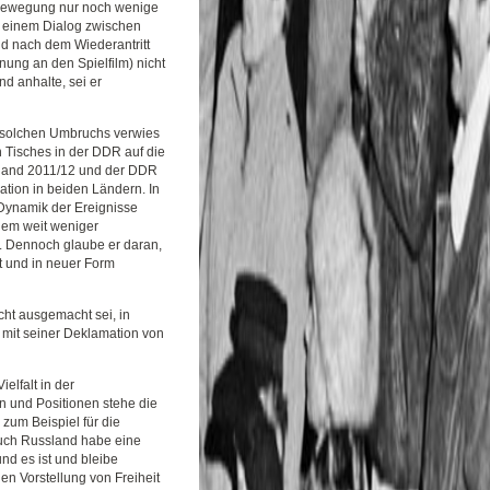
stbewegung nur noch wenige
zu einem Dialog zwischen
 nach dem Wiederantritt
hnung an den Spielfilm) nicht
d anhalte, sei er
 solchen Umbruchs verwies
 Tisches in der DDR auf die
ssland 2011/12 und der DDR
tion in beiden Ländern. In
 Dynamik der Ereignisse
inem weit weniger
. Dennoch glaube er daran,
t und in neuer Form
cht ausgemacht sei, in
 mit seiner Deklamation von
elfalt in der
 und Positionen stehe die
 zum Beispiel für die
Auch Russland habe eine
nd es ist und bleibe
en Vorstellung von Freiheit