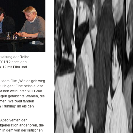
nstaltung der Reihe
2011/12 nach den
 12 mit Film und
it dem Film „Winter, geh weg
u folgen: Eine beispiellose
turen weit unter Null Grad
egen gefälschte Wahlen, die
men. Weltweit fanden
 Frühling" im eisigen
d Absolventen der
tgeneration angehören, die
n in dem von der kritischen