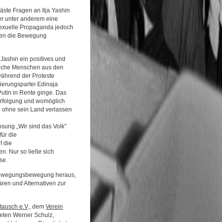
äste Fragen an Ilja Yashin
er unter anderem eine
osexuelle Propaganda jedoch
ngen die Bewegung
Jashin ein positives und
rliche Menschen aus den
ährend der Proteste
gierungspartei Edinaja
utin in Rente ginge. Das
erfolgung und womöglich
n ohne sein Land verlassen
osung „Wir sind das Volk"
für die
f die
n. Nur so ließe sich
se.
nsbewegungsbewegung heraus,
ären und Alternativen zur
tausch e.V
., dem
Verein
eten Werner Schulz,