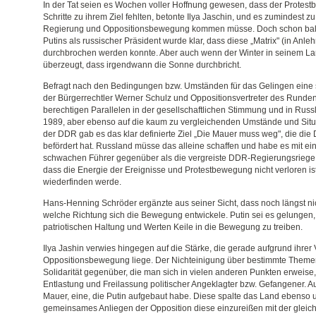
In der Tat seien es Wochen voller Hoffnung gewesen, dass der Prote
Schritte zu ihrem Ziel fehlten, betonte Ilya Jaschin, und es zumindest 
Regierung und Oppositionsbewegung kommen müsse. Doch schon bald
Putins als russischer Präsident wurde klar, dass diese „Matrix" (in Anle
durchbrochen werden konnte. Aber auch wenn der Winter in seinem Lan
überzeugt, dass irgendwann die Sonne durchbricht.
Befragt nach den Bedingungen bzw. Umständen für das Gelingen eine
der Bürgerrechtler Werner Schulz und Oppositionsvertreter des Runden
berechtigen Parallelen in der gesellschaftlichen Stimmung und in Ru
1989, aber ebenso auf die kaum zu vergleichenden Umstände und Situa
der DDR gab es das klar definierte Ziel „Die Mauer muss weg", die die
befördert hat. Russland müsse das alleine schaffen und habe es mit e
schwachen Führer gegenüber als die vergreiste DDR-Regierungsriege
dass die Energie der Ereignisse und Protestbewegung nicht verloren is
wiederfinden werde.
Hans-Henning Schröder ergänzte aus seiner Sicht, dass noch längst ni
welche Richtung sich die Bewegung entwickele. Putin sei es gelungen,
patriotischen Haltung und Werten Keile in die Bewegung zu treiben.
Ilya Jashin verwies hingegen auf die Stärke, die gerade aufgrund ihrer Vi
Oppositionsbewegung liege. Der Nichteinigung über bestimmte Themen
Solidarität gegenüber, die man sich in vielen anderen Punkten erweise,
Entlastung und Freilassung politischer Angeklagter bzw. Gefangener. 
Mauer, eine, die Putin aufgebaut habe. Diese spalte das Land ebenso u
gemeinsames Anliegen der Opposition diese einzureißen mit der gleich