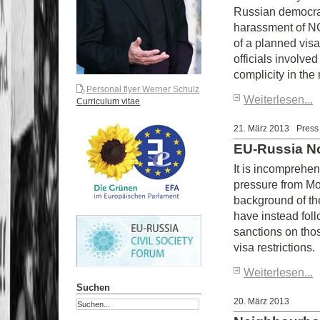
Russian democrac
harassment of N
of a planned vis
officials involve
complicity in the
Personal flyer Werner Schulz
Weiterlesen...
Curriculum vitae
21. März 2013
Press
EU-Russia No 
It is incomprehen
pressure from Mos
background of t
have instead fol
sanctions on tho
visa restrictions.
Weiterlesen...
Suchen
20. März 2013