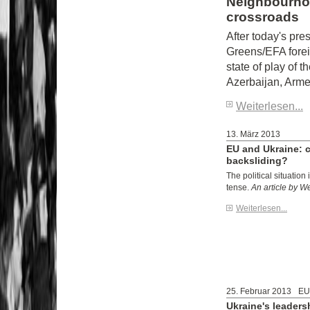
Neighbourhoo
crossroads
After today's pre
Greens/EFA fore
state of play of 
Azerbaijan, Arme
Weiterlesen...
13. März 2013
EU and Ukraine: c
backsliding?
The political situatio
tense.
An article by W
Weiterlesen...
25. Februar 2013
EU
Ukraine's leadersh