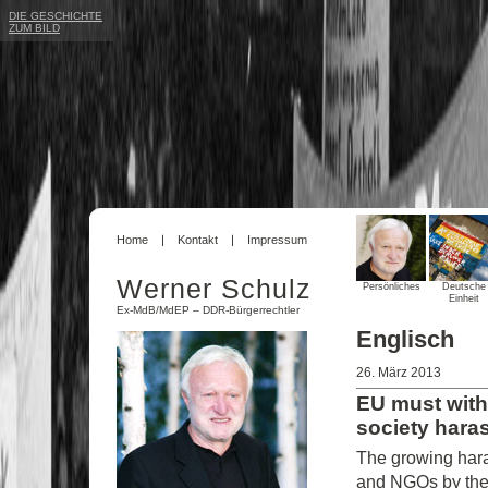
DIE GESCHICHTE
ZUM BILD
Home
Kontakt
Impressum
Werner Schulz
Persönliches
Deutsche
Einheit
Ex-MdB/MdEP – DDR-Bürgerrechtler
Englisch
26. März 2013
EU must withho
society hara
The growing hara
and NGOs by the 