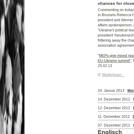
chances for close
Commenting on today
in Brussels Rebecca 
president and Werner 
affairs spokesperson, 
"Ukraine's political l
president Yanukovych 
frittering away the ch
association agreemen
"
MEPs give mixed reac
EU-Ukraine summit",
T
25.02.13
Weiterlesen...
24. Januar 2013
Mor
14. Dezember 2012
12. Dezember 2012
11. Dezember 2012
07. Dezember 2012
Englisch