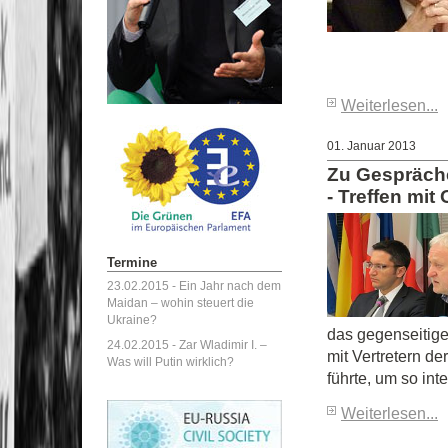
Weiterlesen...
01. Januar 2013
Zu Gespräche
- Treffen mit
Termine
23.02.2015 -
Ein Jahr nach dem
Maidan – wohin steuert die
Ukraine?
das gegenseitige
24.02.2015 -
Zar Wladimir I. –
mit Vertretern d
Was will Putin wirklich?
führte, um so inte
Weiterlesen...