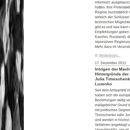
informiert, ausgetaus
hatten. Ihre Protestakt
Regime buchstäblich 
wirklich der Schlüsse
technischen Möglich
gibt es und was kann
Empfehlungen geben B
Kaschin, Russland), di
repressiven Regierung
Mehr dazu im Veransta
Weiterlesen...
17. Dezember 2012
Intrigen der Mach
Hintergründe der
Julia Timoschenk
Luzenko
Seit dem Amtsantritt V
haben sich die europä
Beziehungen stetig ver
maßgeblicher Grund d
mit politischen Gegner
Timoschenko oder Jur
und werden in höchst 
Verfahren angeklagt un
Unrechtmäßig, wie im 