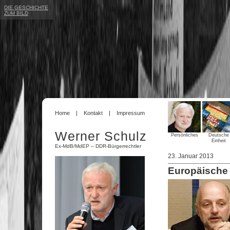
DIE GESCHICHTE
ZUM BILD
Home
Kontakt
Impressum
Werner Schulz
Persönliches
Deutsche
Einheit
Ex-MdB/MdEP – DDR-Bürgerrechtler
23. Januar 2013
Europäische 