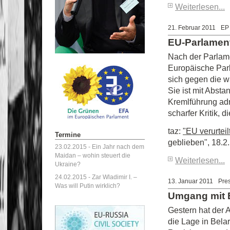
Weiterlesen...
21. Februar 2011
EP 
EU-Parlament 
Nach der Parlam
Europäische Parl
sich gegen die 
Sie ist mit Absta
Kremlführung adr
scharfer Kritik, d
taz:
"EU verurteil
Termine
geblieben", 18.2
23.02.2015 -
Ein Jahr nach dem
Maidan – wohin steuert die
Weiterlesen...
Ukraine?
24.02.2015 -
Zar Wladimir I. –
13. Januar 2011
Pres
Was will Putin wirklich?
Umgang mit B
Gestern hat der 
die Lage in Bela