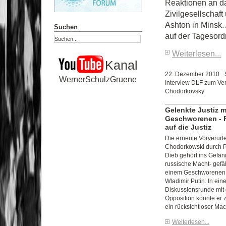
Reaktionen an d
Zivilgesellschaf
Ashton in Minsk.
Suchen
auf der Tagesor
Weiterlesen...
Kanal
22. Dezember 2010
WernerSchulzGruene
Interview DLF zum Ve
Chodorkovsky
Gelenkte Justiz m
Geschworenen - P
auf die Justiz
Die erneute Vorverurt
Chodorkowski durch P
Dieb gehört ins Gefäng
russische Macht- gefäll
einem Geschworenen.
Wladimir Putin. In ein
Diskussionsrunde mit
Opposition könnte er 
ein rücksichtloser Mac
Weiterlesen...