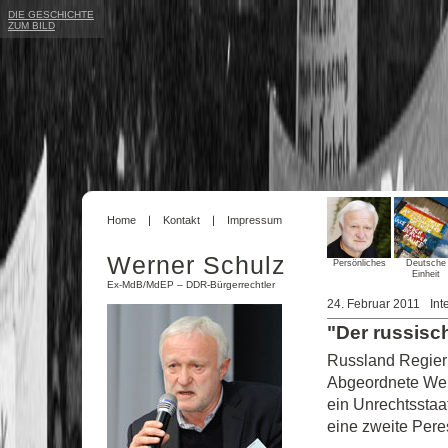
DIE GESCHICHTE
ZUM BILD
Home
Kontakt
Impressum
Werner Schulz
Persönliches
Deutsche
Einheit
Ex-MdB/MdEP – DDR-Bürgerrechtler
24. Februar 2011
Int
"Der russisc
Russland Regier
Abgeordnete Wer
ein Unrechtsstaa
eine zweite Pere