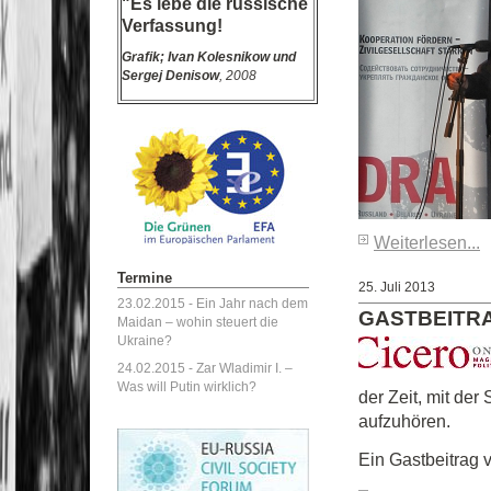
"Es lebe die russische
Verfassung!
Grafik;
Ivan Kolesnikow und
Sergej Denisow
, 2008
Weiterlesen...
Termine
25. Juli 2013
23.02.2015 -
Ein Jahr nach dem
GASTBEITRAG
Maidan – wohin steuert die
Ukraine?
24.02.2015 -
Zar Wladimir I. –
Was will Putin wirklich?
der Zeit, mit de
aufzuhören.
Ein Gastbeitr