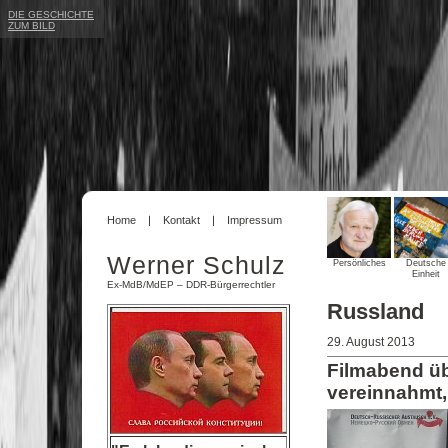
DIE GESCHICHTE
ZUM BILD
Home
Kontakt
Impressum
Werner Schulz
Persönliches
Deutsche
Einheit
Ex-MdB/MdEP – DDR-Bürgerrechtler
Russland
29. August 2013
Filmabend üb
vereinnahmt,