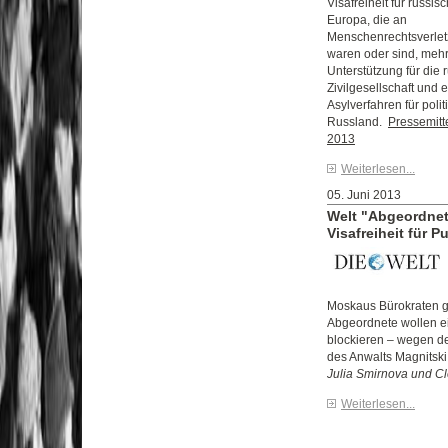
Visafreiheit für russi
Europa, die an
Menschenrechtsverletz
waren oder sind, mehr 
Unterstützung für die 
Zivilgesellschaft und e
Asylverfahren für polit
Russland.
Pressemitt
2013
Weiterlesen...
05. Juni 2013
Welt "Abgeordne
Visafreiheit für 
Moskaus Bürokraten 
Abgeordnete wollen 
blockieren – wegen de
des Anwalts Magnitski 
Julia Smirnova und C
Weiterlesen...