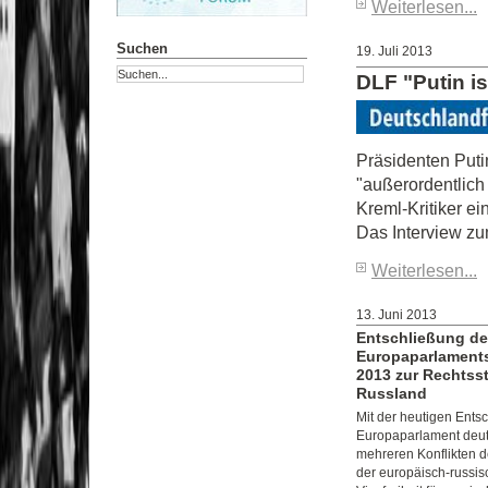
Weiterlesen...
Suchen
19. Juli 2013
DLF "Putin i
Präsidenten Put
"außerordentlich
Kreml-Kritiker ei
Das Interview z
Weiterlesen...
13. Juni 2013
Entschließung d
Europaparlaments
2013 zur Rechtsst
Russland
Mit der heutigen Ents
Europaparlament deutl
mehreren Konflikten d
der europäisch-russisc