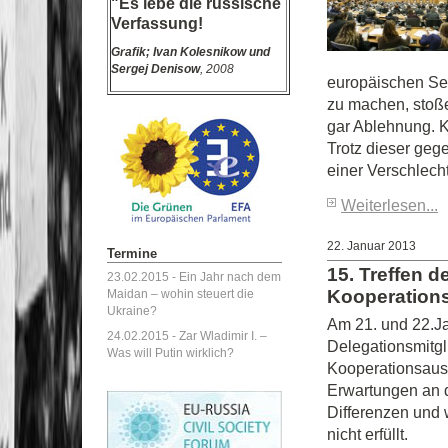
"Es lebe die russische
Verfassung!
Grafik;
Ivan Kolesnikow und
Sergej Denisow
, 2008
europäischen Sei
zu machen, stoße
gar Ablehnung. Kr
Trotz dieser geg
einer Verschlech
Weiterlesen...
22. Januar 2013
Termine
15. Treffen 
23.02.2015 -
Ein Jahr nach dem
Kooperation
Maidan – wohin steuert die
Ukraine?
Am 21. und 22.Ja
24.02.2015 -
Zar Wladimir I. –
Delegationsmitgl
Was will Putin wirklich?
Kooperationsau
Erwartungen an 
Differenzen und
nicht erfüllt.