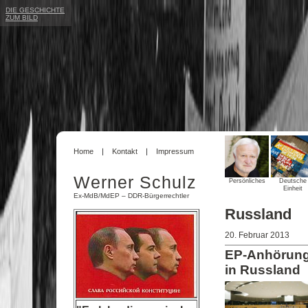
DIE GESCHICHTE
ZUM BILD
Home
Kontakt
Impressum
Werner Schulz
Persönliches
Deutsche
Einheit
Ex-MdB/MdEP – DDR-Bürgerrechtler
Russland
20. Februar 2013
EP-Anhörung
in Russland