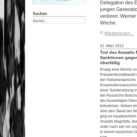
Delegation des 
jungen Generatio
Suchen
verloren. Werner
Woche.
Weiterlesen...
01. März 2012
Tod des Anwalts M
Sanktionen gegen
überfällig
Knapp eine Woche vor
Präsidentschaftswahl i
der Parlamentarische
Kooperationsausschu
einer Sondersitzung i
der Russische Botschaf
des Auswärtigen Dien
teilnahmen. Neben ei
über den Stand der W
ging es hauptsächlich
Anwalts Magnitzki, der
unter nach wie vor u
in einem russischen 