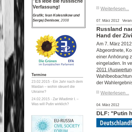
"Es lebe die russische
Verfassung!
Weiterlesen...
Grafik;
Ivan Kolesnikow und
Sergej Denisow
, 2008
07. März 2012
Veran
Russland nac
Hand der Zivi
Am 7. März 2012
Abgeordnete, Kom
einer Anhörung 
eingeladen. In v
2011 (Auswertu
Termine
Wahlbeobachtung 
23.02.2015 -
Ein Jahr nach dem
der Wahlergebnis
Maidan – wohin steuert die
Ukraine?
Weiterlesen...
24.02.2015 -
Zar Wladimir I. –
Was will Putin wirklich?
04. März 2012
DLF: "Putin 