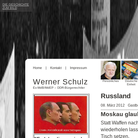
DIE GESCHICHTE
ZUM BILD
Home
Kontakt
Impressum
Werner Schulz
Persönliches
Deutsche
Einheit
Ex-MdB/MdEP – DDR-Bürgerrechtler
Russland
08. März 2012
Gastb
Moskau glaub
Statt Waffen nach
wiederholen lass
Tisch setzen.