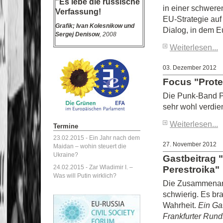
"Es lebe die russische
in einer schweren
Verfassung!
EU-Strategie auf
Grafik;
Ivan Kolesnikow und
Dialog, in dem E
Sergej Denisow
, 2008
Weiterlesen...
03. Dezember 2012
Focus "Prote
Die Punk-Band Pu
sehr wohl verdie
Weiterlesen...
Termine
23.02.2015 -
Ein Jahr nach dem
27. November 2012
Maidan – wohin steuert die
Ukraine?
Gastbeitrag 
24.02.2015 -
Zar Wladimir I. –
Perestroika"
Was will Putin wirklich?
Die Zusammenarb
schwierig. Es bra
Wahrheit.
Ein Ga
Frankfurter Run