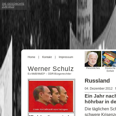
DIE GESCHICHTE
ZUM BILD
Home
Kontakt
Impressum
Werner Schulz
Persönliches
Deutsche
Einheit
Ex-MdB/MdEP – DDR-Bürgerrechtler
Russland
04. Dezember 2012
Ein Jahr nac
höhrbar in 
Die täglichen Sc
schwere Krisenze