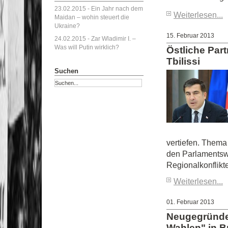
23.02.2015 -
Ein Jahr nach dem
Weiterlesen...
Maidan – wohin steuert die
Ukraine?
15. Februar 2013
24.02.2015 -
Zar Wladimir I. –
Was will Putin wirklich?
Östliche Part
Tbilissi
Suchen
vertiefen. Thema
den Parlamentsw
Regionalkonflikte
Weiterlesen...
01. Februar 2013
Neugegründet
Wahlen" in Br