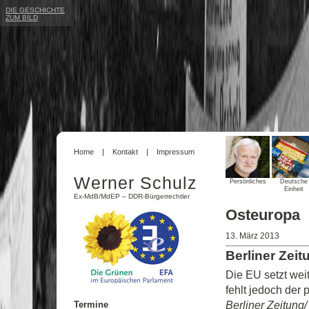
DIE GESCHICHTE
ZUM BILD
Home
Kontakt
Impressum
Werner Schulz
Persönliches
Deutsche
Einheit
Ex-MdB/MdEP – DDR-Bürgerrechtler
Osteuropa
13. März 2013
Berliner Zei
Die EU setzt weit
fehlt jedoch der 
Berliner Zeitung
Termine