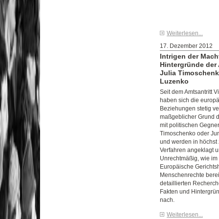
Weiterlesen...
17. Dezember 2012
Intrigen der Mach
Hintergründe der
Julia Timoschenk
Luzenko
Seit dem Amtsantritt V
haben sich die europä
Beziehungen stetig ver
maßgeblicher Grund d
mit politischen Gegner
Timoschenko oder Jur
und werden in höchst 
Verfahren angeklagt un
Unrechtmäßig, wie im 
Europäische Gerichtsh
Menschenrechte bereits
detaillierten Recherc
Fakten und Hintergrü
nach.
Weiterlesen...